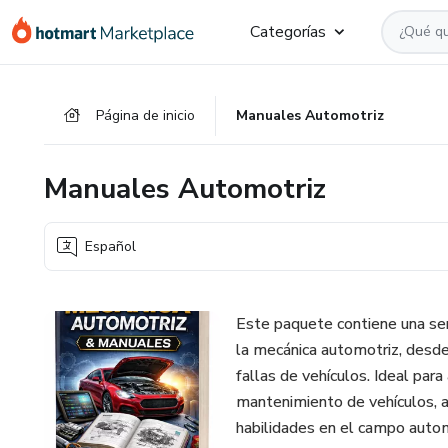
Ir
Ir
Ir
Categorías
al
a
al
contenido
la
pie
principal
página
de
Página de inicio
Manuales Automotriz
de
página
pago
Manuales Automotriz
Español
Este paquete contiene una ser
la mecánica automotriz, desd
fallas de vehículos. Ideal pa
mantenimiento de vehículos, a
habilidades en el campo autom