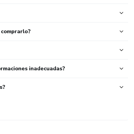
 comprarlo?
ormaciones inadecuadas?
s?