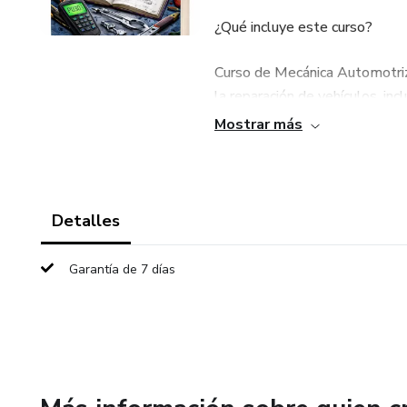
¿Qué incluye este curso?
Curso de Mecánica Automotriz
la reparación de vehículos, in
Mostrar más
Manuales Técnicos: Más de 10
sobre motores diésel y reparac
reparación y el mantenimiento
Detalles
Diagnóstico de Fallas: Con ma
aprenderás a identificar y re
Garantía de 7 días
utilizando herramientas como 
Errores Comunes en OBDII: En 
cómo evitar errores comunes al
tus habilidades para trabajar