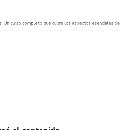
: Un curso completo que cubre los aspectos esenciales de
cluyendo motores, transmisiones, sistemas eléctricos, y más.
0 manuales de automóviles y otros recursos especializados
ión automotriz, brindando una guía detallada para la
 de diferentes modelos de vehículos.
nuales como "Diagnóstico con Scanner" y "Fallos GM",
solver problemas con sistemas electrónicos de automóviles,
escáneres de diagnóstico automotriz.
el archivo "Los 10 Errores Más Graves en OBDII", se explica
 utilizar la tecnología de diagnóstico OBDII, optimizando así
 con autos modernos.