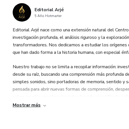
Editorial Arjé
5 Año Hotmarter
Editorial Arjé nace como una extensión natural del Centro 
investigación profunda, el análisis riguroso y la exploraci
transformadores. Nos dedicamos a estudiar los orígenes d
que han dado forma a la historia humana, con especial énfasi
Nuestro trabajo no se limita a recopilar información: in
desde su raíz, buscando una comprensión más profunda de
simples sonidos, sino portadoras de memoria, sentido y sab
pensada para abrir nuevas formas de comprensión, desper
sobre aquello que durante siglos ha sido simplificado o di
Mostrar más
Editorial Arjé existe para quienes buscan ir más allá de la 