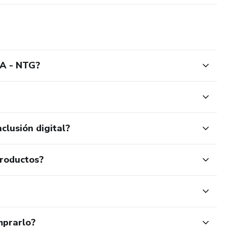
A - NTG?
clusión digital?
productos?
mprarlo?