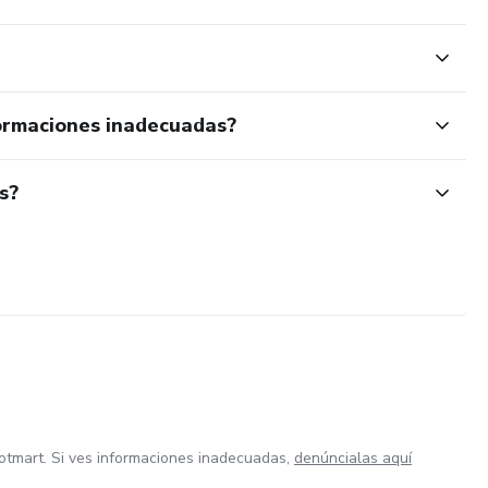
ormaciones inadecuadas?
s?
otmart. Si ves informaciones inadecuadas,
denúncialas aquí