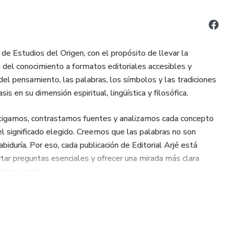
de Estudios del Origen, con el propósito de llevar la
ón del conocimiento a formatos editoriales accesibles y
el pensamiento, las palabras, los símbolos y las tradiciones
s en su dimensión espiritual, lingüística y filosófica.
vestigamos, contrastamos fuentes y analizamos cada concepto
l significado elegido. Creemos que las palabras no son
iduría. Por eso, cada publicación de Editorial Arjé está
tar preguntas esenciales y ofrecer una mirada más clara
storsionado.
superficie y reencontrarse con el origen del significado.