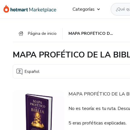
Ir
Ir
Ir
Categorías
al
a
al
contenido
la
pie
principal
página
de
Página de inicio
MAPA PROFÉTICO DE LA BIBLIA - NTG
de
página
pago
MAPA PROFÉTICO DE LA BIBL
Español
MAPA PROFÉTICO DE LA B
No es teoría: es tu ruta. Des
5 eras proféticas explicadas.