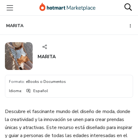
Ir
Ir
Ir
al
a
al
contenido
la
pie
principal
página
de
MARITA
de
página
pago
MARITA
Formato
:
eBooks o Documentos
Idioma
:
Español
Descubre el fascinante mundo del diseño de moda, donde
la creatividad y la innovación se unen para crear prendas
únicas y atractivas. Este recurso está diseñado para inspirar
y guiar a personas de todas las edades interesadas en el