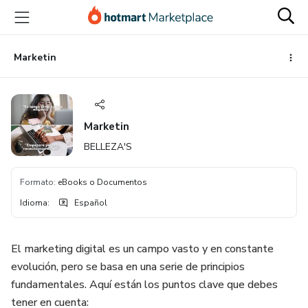
Ir
Ir
Ir
al
a
al
contenido
la
pie
principal
página
de
Marketin
de
página
pago
Marketin
BELLEZA'S
Formato
:
eBooks o Documentos
Idioma
:
Español
El marketing digital es un campo vasto y en constante
evolución, pero se basa en una serie de principios
fundamentales. Aquí están los puntos clave que debes
tener en cuenta: