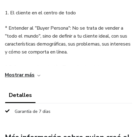
1. El cliente en el centro de todo
* Entender al "Buyer Persona": No se trata de vender a
"todo el mundo", sino de definir a tu cliente ideal, con sus
características demográficas, sus problemas, sus intereses
y cómo se comporta en línea.
* Enfocarse en la solución: Tu marketing debe estar
Mostrar más
centrado en cómo tu producto o servicio resuelve los
problemas del cliente, no en sus características técnicas. El
cliente no compra un taladro, compra el agujero en la
Detalles
pared.
Garantía de 7 días
2. Contenido de valor
* El rey del marketing: El contenido de calidad es la base