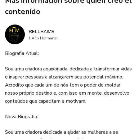
Más información sobre quien creó el
de una estrategia de marketing digital exitosa. Esto
incluye blogs, videos, infografías, e-books, podcasts, etc.
contenido
* Aportar, no solo vender: El objetivo del contenido es
BELLEZA'S
atraer a tu audiencia, educarla y generar confianza. Si el
1 Año Hotmarter
contenido es útil y relevante, los clientes se acercarán a ti,
en lugar de que tú tengas que perseguirlos.
Biografia Atual:
3. Presencia en múltiples canales (Omnicanalidad)
Sou uma criadora apaixonada, dedicada a transformar vidas
e inspirar pessoas a alcançarem seu potencial máximo.
* Estar donde está tu audiencia: Es crucial identificar dónde
Acredito que cada um de nós tem o poder de moldar
se encuentra tu público objetivo (redes sociales,
nosso próprio destino e, com isso em mente, desenvolvo
buscadores, correo electrónico, etc.) y tener una presencia
conteúdos que capacitam e motivam.
consistente y coherente en esos canales.
Nova Biografia:
* Integración: Los diferentes canales no deben operar de
forma aislada. La estrategia debe ser omnicanal, lo que
Sou uma criadora dedicada a ajudar as mulheres a se
significa que la experiencia del cliente es fluida sin importar