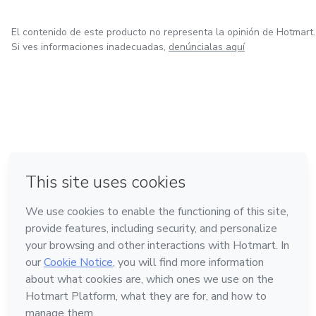
El contenido de este producto no representa la opinión de Hotmart.
Si ves informaciones inadecuadas,
denúncialas aquí
en Ciudad de México
en Bogotá
en Amsterdam
en Madrid
en Belo Horizonte
Hecho con
❤
Conoce Hotmart
Idioma
Español