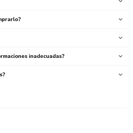
mprarlo?
ormaciones inadecuadas?
s?