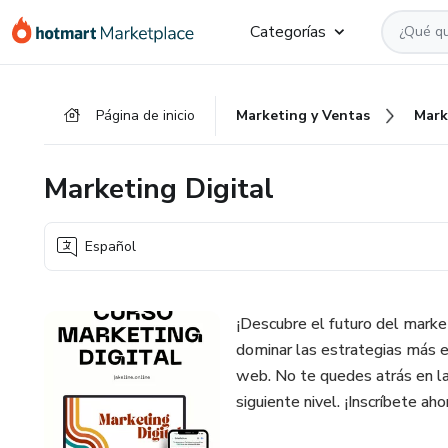
Ir
Ir
Ir
Categorías
al
a
al
contenido
la
pie
principal
página
de
Página de inicio
Marketing y Ventas
Mark
de
página
pago
Marketing Digital
Español
¡Descubre el futuro del marke
dominar las estrategias más e
web. No te quedes atrás en la 
siguiente nivel. ¡Inscríbete a