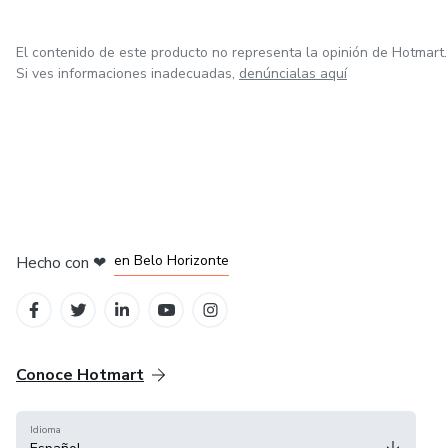
contadores aún no se atreven a dar.
El contenido de este producto no representa la opinión de Hotmart.
Tu futuro profesional ya no se construye en oficinas llenas
Si ves informaciones inadecuadas,
denúncialas aquí
de papeles, sino en el mundo digital.
Y aquí aprenderás exactamente cómo dominarlo.
en Ciudad de México
en Bogotá
en Amsterdam
en Madrid
en Belo Horizonte
Hecho con
❤
Conoce Hotmart
Idioma