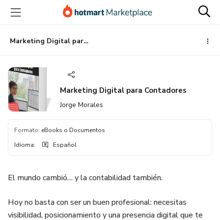
Ir
Ir
Ir
al
a
al
contenido
la
pie
principal
página
de
Marketing Digital para Contadores
de
página
pago
Marketing Digital para Contadores
Jorge Morales
Formato
:
eBooks o Documentos
Idioma
:
Español
El mundo cambió… y la contabilidad también.
Hoy no basta con ser un buen profesional: necesitas
visibilidad, posicionamiento y una presencia digital que te