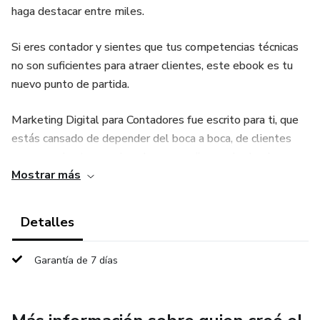
haga destacar entre miles.
Si eres contador y sientes que tus competencias técnicas
no son suficientes para atraer clientes, este ebook es tu
nuevo punto de partida.
Marketing Digital para Contadores fue escrito para ti, que
estás cansado de depender del boca a boca, de clientes
que negocian tus precios, de esperar “a ver si sale algo
Mostrar más
este mes”.
Aquí aprenderás, paso a paso, cómo transformar tu
Detalles
profesión en un negocio sólido, rentable y totalmente
adaptado al mundo digital.
Garantía de 7 días
Descubrirás: