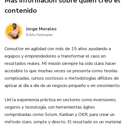
Más información sobre quien creó el
📌 Cómo posicionarte como un contador de confianza en
redes sociales, sin bailar, sin “hacer trends” y sin perder tu
contenido
tono profesional.
📌 Qué tipo de contenido atrae clientes de forma orgánica,
Jorge Morales
8 Año Hotmarter
sin invertir horas frente al celular.
Consultor en agilidad con más de 15 años ayudando a
📌 Cómo crear una oferta profesional irresistible que te
equipos y emprendedores a transformar el caos en
permita cobrar lo que realmente vales.
resultados reales. Mi misión siempre ha sido clara: hacer
accesible lo que muchas veces se presenta como teorías
📌 Cómo automatizar la captación de clientes, para que tus
complicadas, cursos costosos o metodologías difíciles de
servicios se vendan incluso cuando estás trabajando o
aplicar al día a día de un negocio pequeño o en crecimiento.
descansando.
Uní la experiencia práctica en sectores como inversiones,
📌 Las herramientas digitales que hoy usan los despachos
seguros y tecnología, con herramientas ágiles
más modernos para escalar sin contratar un gran equipo.
comprobadas como Scrum, Kanban y OKR, para crear un
método claro, simple y directo. El resultado es un material
📌 Y la estrategia exacta para convertir seguidores en