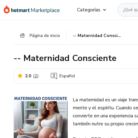
Ir
Ir
Ir
Categorías
al
a
al
contenido
la
pie
principal
página
de
Página de inicio
-- Maternidad Consciente
de
página
pago
-- Maternidad Consciente
2.0
(
2
)
Español
La maternidad es un viaje tran
mente y el espíritu. Cuando s
convierte en una experiencia sa
también nutre su propio crecim