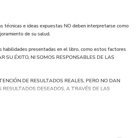
 técnicas e ideas expuestas NO deben interpretarse como
ramiento de su salud.
s habilidades presentadas en el libro, como estos factores
TIZAR SU ÉXITO, NI SOMOS RESPONSABLES DE LAS
ENCIÓN DE RESULTADOS REALES, PERO NO DAN
 RESULTADOS DESEADOS, A TRAVÉS DE LAS
indirecto, punitivo, especial, incidental o de otra índole, que
ntías.