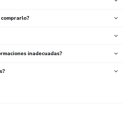
 comprarlo?
ormaciones inadecuadas?
s?