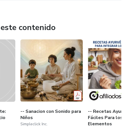
 este contenido
te:
-- Sanacion con Sonido para
-- Recetas Ayurv
cio
Niños
Fáciles Para los 5
Elementos
Simpleclick Inc.