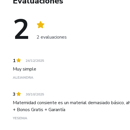
Evaluaciones
2
2 evaluaciones
1
24/12/2025
Muy simple
ALEJANDRA
3
30/10/2025
Maternidad consiente es un material demasiado básico, aho
+ Bonos Gratis + Garantía
YESENIA