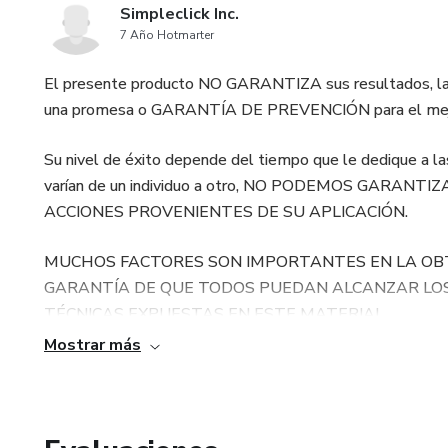
Simpleclick Inc.
7 Año Hotmarter
El presente producto NO GARANTIZA sus resultados, las
una promesa o GARANTÍA DE PREVENCIÓN para el mejo
Su nivel de éxito depende del tiempo que le dedique a la
varían de un individuo a otro, NO PODEMOS GARAN
ACCIONES PROVENIENTES DE SU APLICACIÓN.
MUCHOS FACTORES SON IMPORTANTES EN LA OBT
GARANTÍA DE QUE TODOS PUEDAN ALCANZAR LOS
TÉCNICAS EXPUESTAS EN ESTE MATERIAL.
Mostrar más
El autor y editor, no serán responsables del daño directo o 
surja del uso de este material que se proporciona sin gara