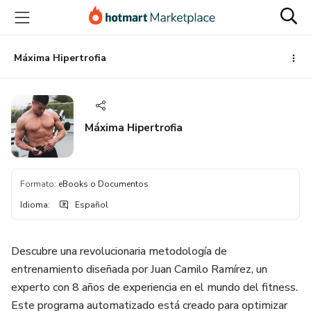
Ir
Ir
Ir
al
a
al
contenido
la
pie
principal
página
de
Máxima Hipertrofia
de
página
pago
Máxima Hipertrofia
Formato
:
eBooks o Documentos
Idioma
:
Español
Descubre una revolucionaria metodología de
entrenamiento diseñada por Juan Camilo Ramírez, un
experto con 8 años de experiencia en el mundo del fitness.
Este programa automatizado está creado para optimizar