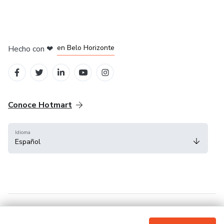
en Ciudad de México
en Bogotá
en Amsterdam
en Madrid
en Belo Horizonte
Hecho con
❤
Conoce Hotmart
Idioma
Español
FAQ
Términos
Privacidad
Cookies