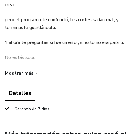
crear…
pero el programa te confundió, los cortes salían mal, y
terminaste guardándola.
Y ahora te preguntas si fue un error, si esto no era para ti.
No estás sola.
A mí también me pasó.
Mostrar más
Por eso creé esta mentoría.
Detalles
Porque sé lo que es sentirse perdida, ver tutoriales
Garantía de 7 días
sueltos y no avanzar.
Y también sé lo que se siente cuando alguien te guía de
verdad, paso a paso, con empatía y sin apuros.