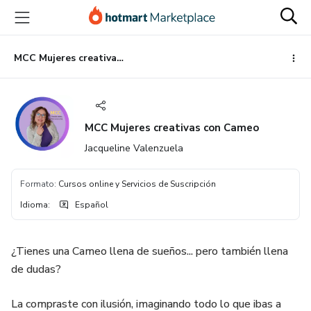
Ir
Ir
Ir
al
a
al
contenido
la
pie
principal
página
de
MCC Mujeres creativas con Cameo
de
página
pago
MCC Mujeres creativas con Cameo
Jacqueline Valenzuela
Formato
:
Cursos online y Servicios de Suscripción
Idioma
:
Español
¿Tienes una Cameo llena de sueños... pero también llena
de dudas?
La compraste con ilusión, imaginando todo lo que ibas a