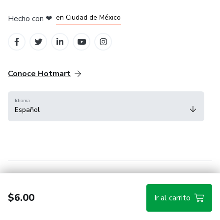
en Bogotá
en Amsterdam
en Madrid
en Ciudad de México
Hecho con
❤
en Belo Horizonte
Conoce Hotmart
Idioma
Español
FAQ
Términos
Privacidad
Cookies
$6.00
Ir al carrito
Hotmart — 2011-2026 © Todos los derechos reservados.