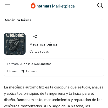
Ir
Ir
Ir
al
a
al
contenido
la
pie
principal
página
de
Mecánica básica
de
página
pago
Mecánica básica
Carlos rodas
Formato
:
eBooks o Documentos
Idioma
:
Español
La mecánica automotriz es la disciplina que estudia, analiza
y aplica los principios de la ingeniería y la física para el
diseño, funcionamiento, mantenimiento y reparación de los
vehículos motorizados. A lo largo de la historia, los