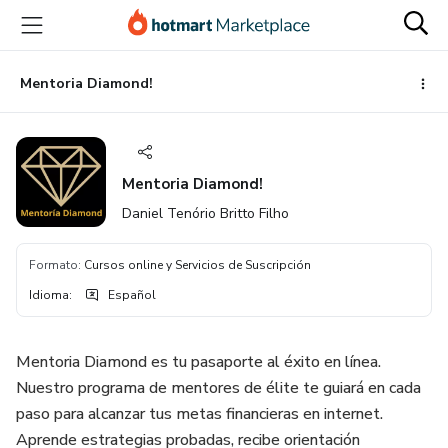
Ir
Ir
Ir
al
a
al
contenido
la
pie
principal
página
de
Mentoria Diamond!
de
página
pago
Mentoria Diamond!
Daniel Tenório Britto Filho
Formato
:
Cursos online y Servicios de Suscripción
Idioma
:
Español
Mentoria Diamond es tu pasaporte al éxito en línea.
Nuestro programa de mentores de élite te guiará en cada
paso para alcanzar tus metas financieras en internet.
Aprende estrategias probadas, recibe orientación