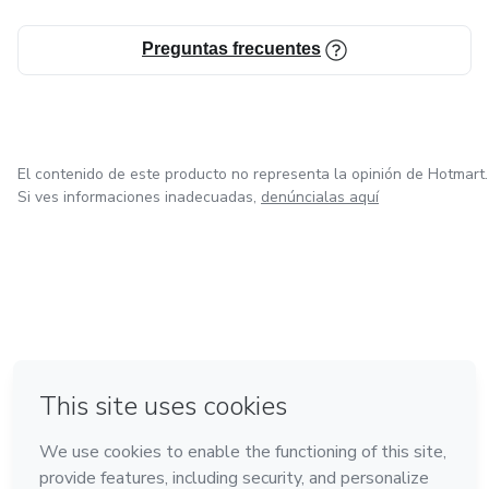
Preguntas frecuentes
El contenido de este producto no representa la opinión de Hotmart.
Si ves informaciones inadecuadas,
denúncialas aquí
en Bogotá
en Amsterdam
en Madrid
en Ciudad de México
Hecho con
❤
en Belo Horizonte