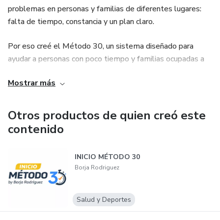
problemas en personas y familias de diferentes lugares:
falta de tiempo, constancia y un plan claro.
Por eso creé el Método 30, un sistema diseñado para
ayudar a personas con poco tiempo y familias ocupadas a
construir una rutina efectiva en 30 días y lograr los
Mostrar más
resultados que desean de forma realista y sostenible.
Otros productos de quien creó este
contenido
INICIO MÉTODO 30
Borja Rodriguez
Salud y Deportes