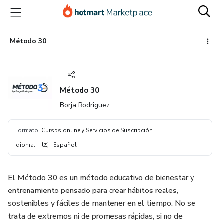
Ir
Ir
Ir
al
a
al
contenido
la
pie
principal
página
de
Método 30
de
página
pago
Método 30
Borja Rodriguez
Formato
:
Cursos online y Servicios de Suscripción
Idioma
:
Español
El Método 30 es un método educativo de bienestar y
entrenamiento pensado para crear hábitos reales,
sostenibles y fáciles de mantener en el tiempo. No se
trata de extremos ni de promesas rápidas, si no de