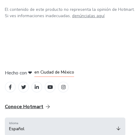
El contenido de este producto no representa la opinión de Hotmart.
Si ves informaciones inadecuadas,
denúncialas aquí
en Bogotá
en Amsterdam
en Madrid
en Ciudad de México
Hecho con
❤
en Belo Horizonte
Conoce Hotmart
Idioma
Español