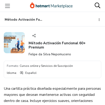
Ir
Ir
Ir
al
a
al
contenido
la
pie
principal
página
de
Método Activación Funcional 60+ Premium
de
página
pago
Método Activación Funcional 60+
Premium
Felipe da Silva Nepomuceno
Formato
:
Cursos online y Servicios de Suscripción
Idioma
:
Español
Una cartilla práctica diseñada especialmente para personas
mayores que desean mantenerse activas con seguridad
dentro de casa. Incluye ejercicios suaves, orientaciones