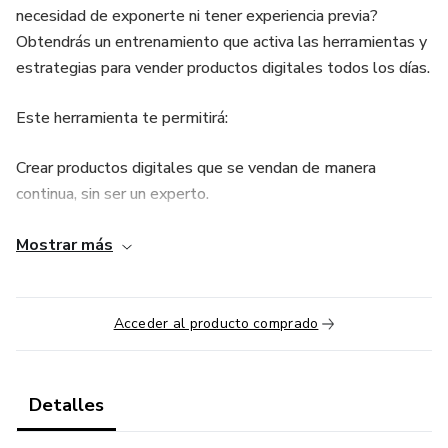
necesidad de exponerte ni tener experiencia previa?
Obtendrás un entrenamiento que activa las herramientas y
estrategias para vender productos digitales todos los días.
Este herramienta te permitirá:
Crear productos digitales que se vendan de manera
continua, sin ser un experto.
Automatizar tus ingresos utilizando inteligencia artificial
Mostrar más
como apoyo, sin que necesites aparecer en cámara.
Activar tu potencial empresarial, apoyándote en una
Acceder al producto comprado
comunidad de personas enfocadas en la libertad financiera
y geográfica.
Detalles
El Método ID está diseñado específicamente para quienes