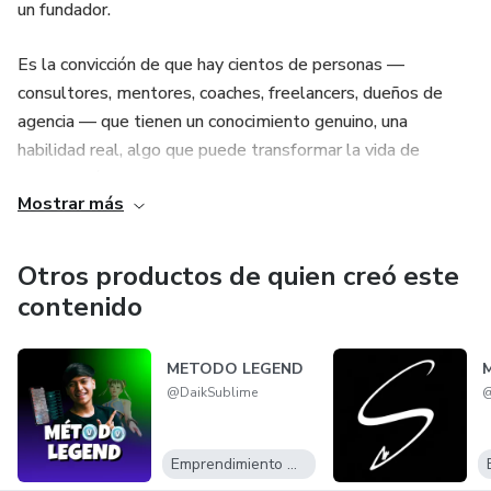
un fundador.
Es la convicción de que hay cientos de personas —
consultores, mentores, coaches, freelancers, dueños de
agencia — que tienen un conocimiento genuino, una
habilidad real, algo que puede transformar la vida de
alguien más.
Mostrar más
Y que ese conocimiento está atrapado.
Otros productos de quien creó este
Atrapado en la duda de si son suficientemente conocidos.
contenido
Atrapado en estrategias que no les pertenecen.
METODO LEGEND
@DaikSublime
@
Atrapado esperando el momento en que "todo esté listo."
Sistema Sublime existe para liberar eso.
Emprendimiento Digital