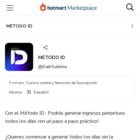
Ir
Ir
Ir
al
a
al
contenido
la
pie
principal
página
de
MÉTODO ID
de
página
pago
MÉTODO ID
@DaikSublime
Formato
:
Cursos online y Servicios de Suscripción
Idioma
:
Español
Con el Método ID : Podrás generar ingresos perpetuos
todos los días con un paso a paso práctico!
¿Quieres comenzar a generar todos los días sin la