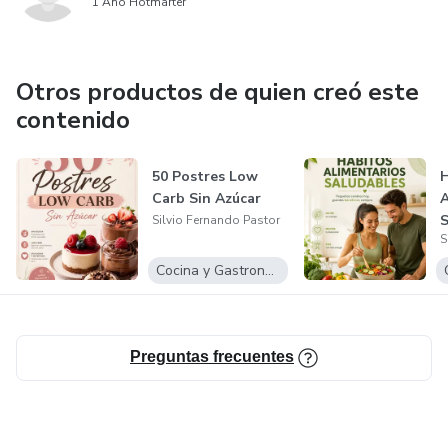
1 Año Hotmarter
Otros productos de quien creó este
contenido
50 Postres Low
H
Carb Sin Azúcar
A
S
Silvio Fernando Pastor
S
Cocina y Gastronomía
Preguntas frecuentes