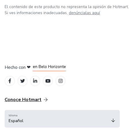
El contenido de este producto no representa la opinión de Hotmart.
Si ves informaciones inadecuadas,
denúncialas aquí
en Ciudad de México
en Bogotá
en Amsterdam
en Madrid
en Belo Horizonte
Hecho con
❤
Conoce Hotmart
Idioma
Español