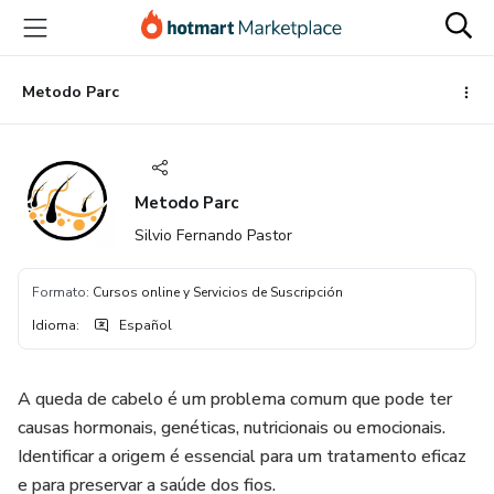
Ir
Ir
Ir
al
a
al
contenido
la
pie
principal
página
de
Metodo Parc
de
página
pago
Metodo Parc
Silvio Fernando Pastor
Formato
:
Cursos online y Servicios de Suscripción
Idioma
:
Español
A queda de cabelo é um problema comum que pode ter
causas hormonais, genéticas, nutricionais ou emocionais.
Identificar a origem é essencial para um tratamento eficaz
e para preservar a saúde dos fios.