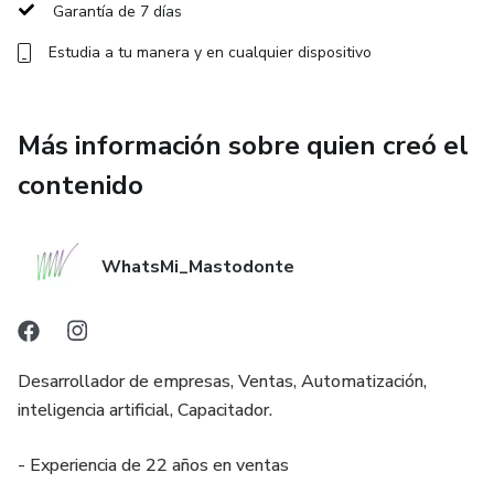
Garantía de 7 días
· Culture Quiz USA+ — contexto cultural
Estudia a tu manera y en cualquier dispositivo
· Business Scenarios Quiz — vocabulario aplicado
✅ MIA recuerda tu nivel y tu progreso
Más información sobre quien creó el
contenido
✅ Conversación 24/7 sin agendar
✅ Soporte bilingüe ES/EN
WhatsMi_Mastodonte
💰 PRECIO
$12.99 USD/mes o $129 USD/año (ahorras 17%). Precio
LATAM real — no dólares gringos disfrazados.
Desarrollador de empresas, Ventas, Automatización,
inteligencia artificial, Capacitador.
🛡 GARANTÍA 7 DÍAS — 100% DE TU DINERO
- Experiencia de 22 años en ventas
Si en 7 días no es para ti, devolución completa. Sin