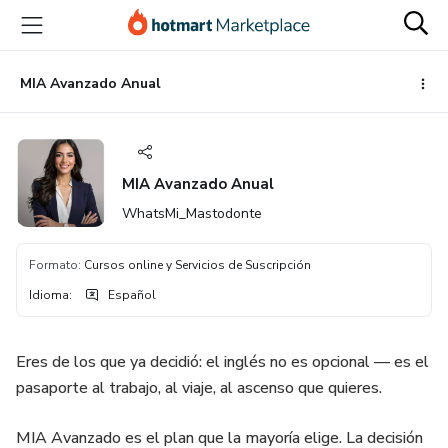
Ir
Ir
Ir
al
a
al
contenido
la
pie
principal
página
de
MIA Avanzado Anual
de
página
pago
MIA Avanzado Anual
WhatsMi_Mastodonte
Formato
:
Cursos online y Servicios de Suscripción
Idioma
:
Español
Eres de los que ya decidió: el inglés no es opcional — es el
pasaporte al trabajo, al viaje, al ascenso que quieres.
MIA Avanzado es el plan que la mayoría elige. La decisión