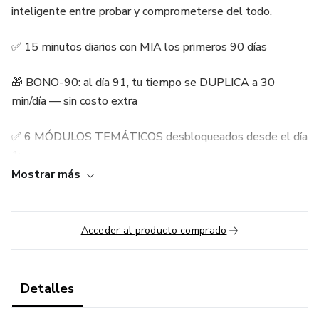
inteligente entre probar y comprometerse del todo.
✅ 15 minutos diarios con MIA los primeros 90 días
🎁 BONO-90: al día 91, tu tiempo se DUPLICA a 30
min/día — sin costo extra
✅ 6 MÓDULOS TEMÁTICOS desbloqueados desde el día
1:
Mostrar más
· Oral Warm-up — calentamiento oral
· Pronunciation Clinic — corrige acento
Acceder al producto comprado
· Business Conversation — inglés para trabajo
Detalles
· Idioms & Expressions — habla como nativo