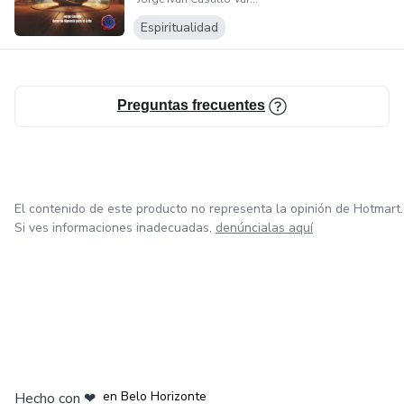
Espiritualidad
Preguntas frecuentes
El contenido de este producto no representa la opinión de Hotmart.
Si ves informaciones inadecuadas,
denúncialas aquí
en Ciudad de México
en Bogotá
en Amsterdam
en Madrid
en Belo Horizonte
Hecho con
❤