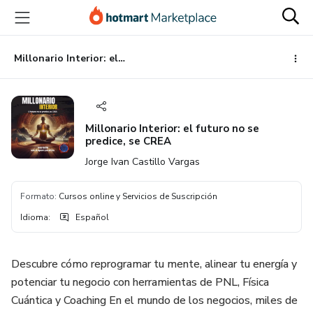
Ir
Ir
Ir
al
a
al
contenido
la
pie
principal
página
de
Millonario Interior: el futuro no se predice, se CREA
de
página
pago
Millonario Interior: el futuro no se
predice, se CREA
Jorge Ivan Castillo Vargas
Formato
:
Cursos online y Servicios de Suscripción
Idioma
:
Español
Descubre cómo reprogramar tu mente, alinear tu energía y
potenciar tu negocio con herramientas de PNL, Física
Cuántica y Coaching En el mundo de los negocios, miles de