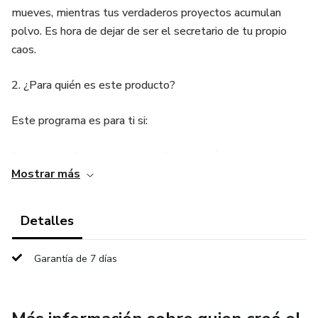
mueves, mientras tus verdaderos proyectos acumulan
polvo. Es hora de dejar de ser el secretario de tu propio
caos.
2. ¿Para quién es este producto?
Este programa es para ti si:
Sientes que "corres en círculos" y el estrés te quita el
Mostrar más
sueño.
Procrastinas las decisiones importantes llenando tu
Detalles
agenda de tareas irrelevantes.
Garantía de 7 días
Deseas claridad mental y un sistema real que separe lo
que te cansa de lo que te hace crecer.