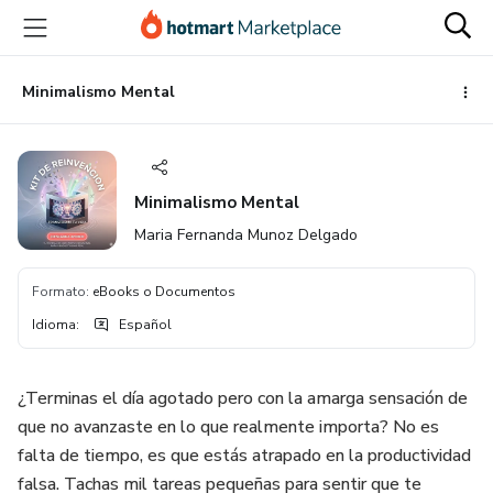
Ir
Ir
Ir
al
a
al
contenido
la
pie
principal
página
de
Minimalismo Mental
de
página
pago
Minimalismo Mental
Maria Fernanda Munoz Delgado
Formato
:
eBooks o Documentos
Idioma
:
Español
¿Terminas el día agotado pero con la amarga sensación de
que no avanzaste en lo que realmente importa? No es
falta de tiempo, es que estás atrapado en la productividad
falsa. Tachas mil tareas pequeñas para sentir que te