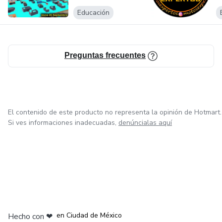
Educación
Preguntas frecuentes
El contenido de este producto no representa la opinión de Hotmart.
Si ves informaciones inadecuadas,
denúncialas aquí
en Bogotá
en Amsterdam
en Madrid
en Ciudad de México
Hecho con
❤