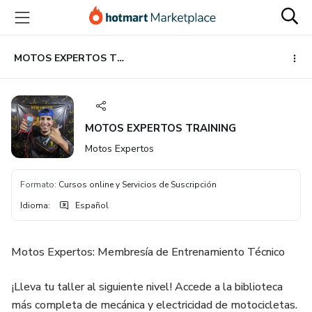
Ir
Ir
Ir
al
a
al
contenido
la
pie
principal
página
de
MOTOS EXPERTOS TRAINING
de
página
pago
MOTOS EXPERTOS TRAINING
Motos Expertos
Formato
:
Cursos online y Servicios de Suscripción
Idioma
:
Español
Motos Expertos: Membresía de Entrenamiento Técnico
¡Lleva tu taller al siguiente nivel! Accede a la biblioteca
más completa de mecánica y electricidad de motocicletas.