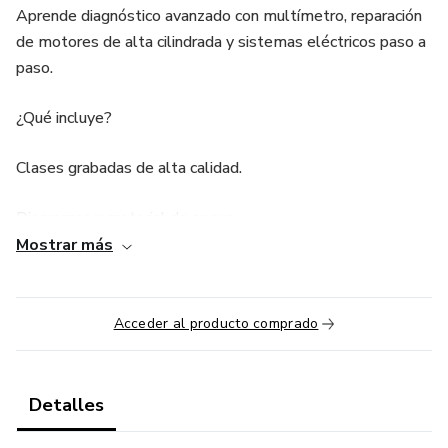
Aprende diagnóstico avanzado con multímetro, reparación
de motores de alta cilindrada y sistemas eléctricos paso a
paso.
¿Qué incluye?
Clases grabadas de alta calidad.
Diagramas y material de apoyo.
Mostrar más
Actualizaciones mensuales.
Nota: Esta membresía es de autoaprendizaje. No incluye
Acceder al producto comprado
soporte personalizado ni grupo de WhatsApp.
¡Suscríbete y domina la mecánica hoy!
Detalles