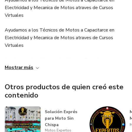
Ayudamos a los Técnicos de Motos a Capacitarce en
Electricidad y Mecanica de Motos atraves de Cursos
Virtuales
Ayudamos a los Técnicos de Motos a Capacitarce en
Electricidad y Mecanica de Motos atraves de Cursos
Virtuales
Ayudamos a los Técnicos de Motos a Capacitarce en
Mostrar más
Electricidad y Mecanica de Motos atraves de Cursos
Virtuales
Otros productos de quien creó este
Ayudamos a los Técnicos de Motos a Capacitarce en
contenido
Electricidad y Mecanica de Motos atraves de Cursos
Virtuales
Solución Exprés
para Moto Sin
Chispa
M
Motos Expertos