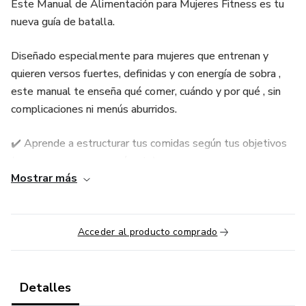
Este Manual de Alimentación para Mujeres Fitness es tu
nueva guía de batalla.
Diseñado especialmente para mujeres que entrenan y
quieren versos fuertes, definidas y con energía de sobra ,
este manual te enseña qué comer, cuándo y por qué , sin
complicaciones ni menús aburridos.
✔️ Aprende a estructurar tus comidas según tus objetivos
(quema grasa o gana músculo).
Mostrar más
✔️ Descubre recetas rápidas, sabrosas y llenas de proteína.
✔️ Olvídate de contar calorías: te damos porciones claras y
Acceder al producto comprado
consejos prácticos.
✔️ Incluye lista de compras, snacks ideales y errores
Detalles
comunes que debes evitar.