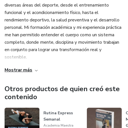
diversas áreas del deporte, desde el entrenamiento
funcional y el acondicionamiento físico, hasta el
rendimiento deportivo, la salud preventiva y el desarrollo
personal. Mi formación académica y mi experiencia práctica
me han permitido entender el cuerpo como un sistema
completo, donde mente, disciplina y movimiento trabajan
en conjunto para lograr una transformación real y
sostenible.
Mostrar más
Durante estos años he trabajado con personas de
diferentes edades, niveles y objetivos, y eso me ha
enseñado que cada cuerpo tiene su propio ritmo, pero
Otros productos de quien creó este
todas tenemos el poder de convertirnos en nuestra mejor
contenido
versión si nos comprometemos con nosotras mismas. Mi
misión es compartir todos los conocimientos que he
Rutina Express
C
adquirido, de manera clara, práctica y motivadora, para que
Semanal
M
más mujeres puedan aprender a entrenar con conciencia,
G
Academia Maestra