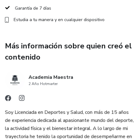
Garantía de 7 días
💬 “Como maestra y mujer que entrena a diario, sé que la
Estudia a tu manera y en cualquier dispositivo
clave no está en comer menos… sino en comer mejor.
Prepárate para comer con propósito y transformar tu
cuerpo desde adentro .
Más información sobre quien creó el
contenido
¡Adquiere tu manual y conviértete en tu mejor versión!
Academia Maestra
2 Año Hotmarter
Soy Licenciada en Deportes y Salud, con más de 15 años
de experiencia dedicada al apasionante mundo del deporte,
la actividad física y el bienestar integral. A lo largo de mi
trayectoria he tenido la oportunidad de desempeñarme en