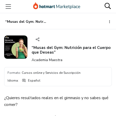
Ir
Ir
Ir
al
a
al
contenido
la
pie
principal
página
de
“Musas del Gym: Nutrición para el Cuerpo que Deseas”
de
página
pago
“Musas del Gym: Nutrición para el Cuerpo
que Deseas”
Academia Maestra
Formato
:
Cursos online y Servicios de Suscripción
Idioma
:
Español
¿Quieres resultados reales en el gimnasio y no sabes qué
comer?