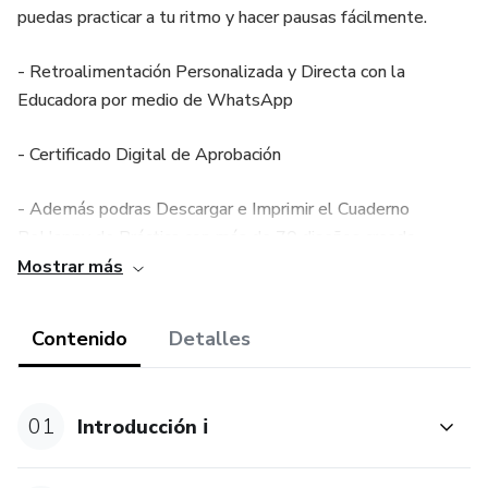
puedas practicar a tu ritmo y hacer pausas fácilmente.
- Retroalimentación Personalizada y Directa con la
Educadora por medio de WhatsApp
- Certificado Digital de Aprobación
- Además podras Descargar e Imprimir el Cuaderno
BeHappy de Práctica con más de 70 diseños creado
especialmente para ti
Mostrar más
Este curso es para ti si:
Contenido
Detalles
🔥Te gusta alcanzar tus objetivos rápidamente💪🏼
01
Introducción ℹ️
🔥Te gustaría aprender a dibujar ✍🏼
🔥 Estás comprometida con tu educación👩🏻‍🏫