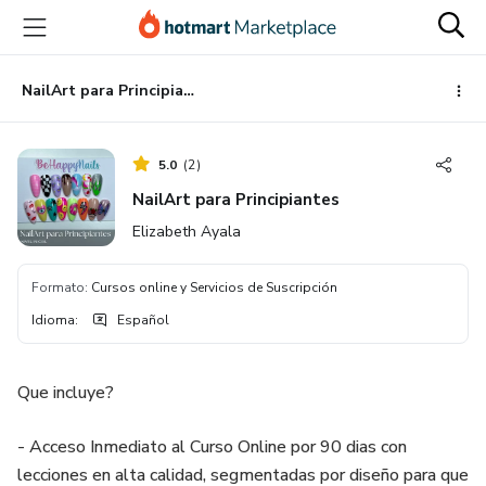
Ir
Ir
Ir
al
a
al
contenido
la
pie
principal
página
de
NailArt para Principiantes
de
página
pago
5.0
(
2
)
NailArt para Principiantes
Elizabeth Ayala
Formato
:
Cursos online y Servicios de Suscripción
Idioma
:
Español
Que incluye?
- Acceso Inmediato al Curso Online por 90 dias con
lecciones en alta calidad, segmentadas por diseño para que