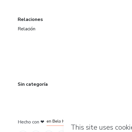
Relaciones
Relación
Sin categoría
en Ciudad de México
en Bogotá
en Amsterdam
en Madrid
en Belo Horizonte
Hecho con
❤