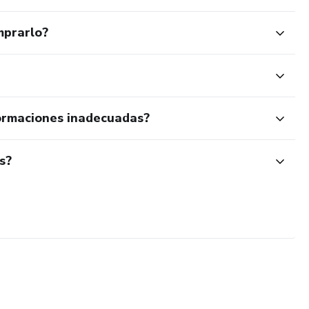
mprarlo?
ormaciones inadecuadas?
s?