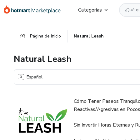
Ir
Ir
Ir
Categorías
al
a
al
contenido
la
pie
principal
página
de
Página de inicio
Natural Leash
de
página
pago
Natural Leash
Español
Cómo Tener Paseos Tranquilos
Reactivas/Agresivas en Pocos
Sin Invertir Horas Eternas y R