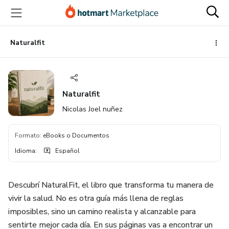
Ir
Ir
Ir
al
a
al
contenido
la
pie
principal
página
de
Naturalfit
de
página
pago
Naturalfit
Nicolas Joel nuñez
Formato
:
eBooks o Documentos
Idioma
:
Español
Descubrí NaturalFit, el libro que transforma tu manera de
vivir la salud. No es otra guía más llena de reglas
imposibles, sino un camino realista y alcanzable para
sentirte mejor cada día. En sus páginas vas a encontrar un