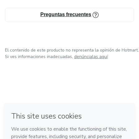
Preguntas frecuentes
El contenido de este producto no representa la opinión de Hotmart.
Si ves informaciones inadecuadas,
denúncialas aquí
en Ciudad de México
en Bogotá
en Amsterdam
en Madrid
en Belo Horizonte
Hecho con
❤