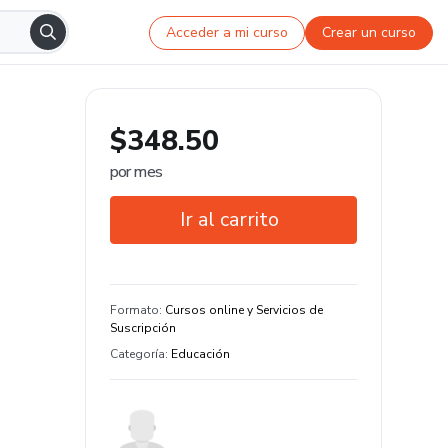
Acceder a mi curso
Crear un curso
$348.50
por mes
Ir al carrito
Garantía de 7 días
Estudia a tu manera y en cualquier
Formato
:
Cursos online y Servicios de
dispositivo
Suscripción
Categoría
:
Educación