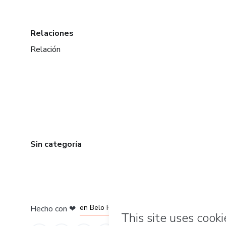
Relaciones
Relación
Sin categoría
en Ciudad de México
en Bogotá
en Amsterdam
en Madrid
en Belo Horizonte
Hecho con
❤