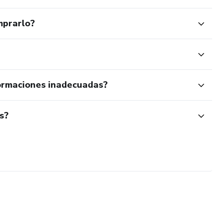
mprarlo?
ormaciones inadecuadas?
s?