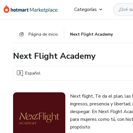
Ir
Ir
Ir
Categorías
al
a
al
contenido
la
pie
principal
página
de
Página de inicio
Next Flight Academy
de
página
pago
Next Flight Academy
Español
Next flight, Te da el plan, la
ingresos, presencia y libertad
despegar. En Next Flight Acad
para mujeres como tú, con hist
propósito