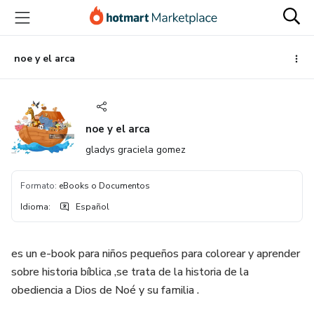
Ir
Ir
Ir
al
a
al
contenido
la
pie
principal
página
de
noe y el arca
de
página
pago
noe y el arca
gladys graciela gomez
Formato
:
eBooks o Documentos
Idioma
:
Español
es un e-book para niños pequeños para colorear y aprender
sobre historia bíblica ,se trata de la historia de la
obediencia a Dios de Noé y su familia .