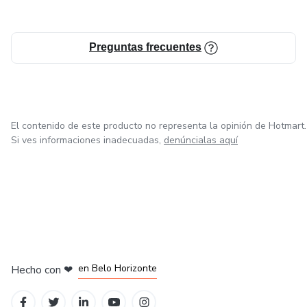
Preguntas frecuentes
El contenido de este producto no representa la opinión de Hotmart.
Si ves informaciones inadecuadas,
denúncialas aquí
en Ciudad de México
en Bogotá
en Amsterdam
en Madrid
en Belo Horizonte
Hecho con
❤