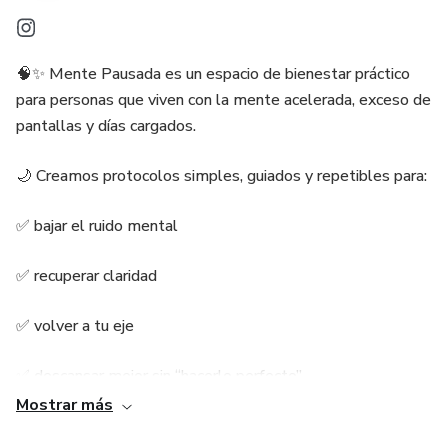
✔️ Variedad para cada momento del día, sin necesidad de
repetir siempre los mismos platos.
🧠✨ Mente Pausada es un espacio de bienestar práctico
para personas que viven con la mente acelerada, exceso de
✔️ Mejorás tu bienestar, incorporando alimentos naturales
pantallas y días cargados.
y equilibrados a tu dieta.
🌙 Creamos protocolos simples, guiados y repetibles para:
📥 Descargalo ahora y empezá a disfrutar de comidas
saludables, deliciosas y sin complicaciones! 🚀🥑
✅ bajar el ruido mental
✅ recuperar claridad
✅ volver a tu eje
✅ descansar mejor sin “hacerlo perfecto”
Mostrar más
🔁 Nuestro enfoque es realista y aplicable: micro-prácticas