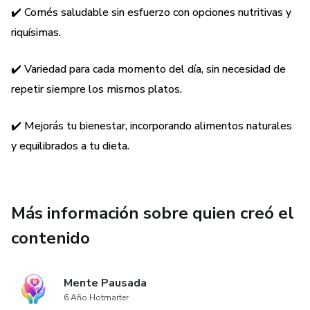
🍰 Postres Fit (5 recetas): Dulces irresistibles sin
✔️ Comés saludable sin esfuerzo con opciones nutritivas y
remordimientos.
riquísimas.
📌 Además, cada receta incluye:
✔️ Variedad para cada momento del día, sin necesidad de
repetir siempre los mismos platos.
✅ Ingredientes accesibles y fáciles de conseguir.
✔️ Mejorás tu bienestar, incorporando alimentos naturales
✅ Paso a paso claro para que cualquiera pueda prepararlas.
y equilibrados a tu dieta.
✅ Tips prácticos para mejorar sabor y textura.
✨ ¿Por qué elegir NutriExpress?
Más información sobre quien creó el
contenido
✔️ Ahorrás tiempo en la cocina con recetas rápidas y
efectivas.
Mente Pausada
✔️ Comés saludable sin esfuerzo con opciones nutritivas y
6 Año Hotmarter
riquísimas.