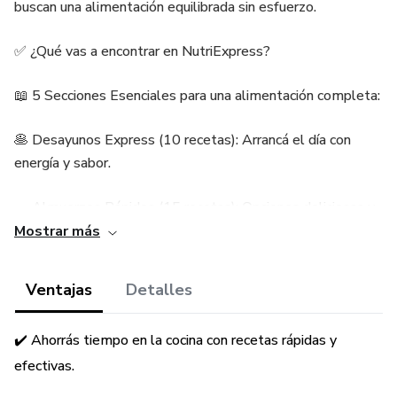
buscan una alimentación equilibrada sin esfuerzo.
✅ ¿Qué vas a encontrar en NutriExpress?
📖 5 Secciones Esenciales para una alimentación completa:
🥞 Desayunos Express (10 recetas): Arrancá el día con
energía y sabor.
🥗 Almuerzos Rápidos (15 recetas): Opciones deliciosas y
fáciles de preparar.
Mostrar más
🍛 Cenas Prácticas (15 recetas): Platos saludables para
Ventajas
Detalles
cerrar el día sin complicaciones.
✔️ Ahorrás tiempo en la cocina con recetas rápidas y
🍪 Snacks Saludables (5 recetas): Picoteos nutritivos para
calmar el hambre sin culpa.
efectivas.