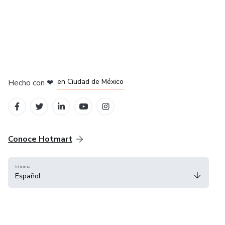
en Bogotá
en Amsterdam
en Madrid
en Ciudad de México
Hecho con
❤
en Belo Horizonte
Conoce Hotmart
Idioma
Español