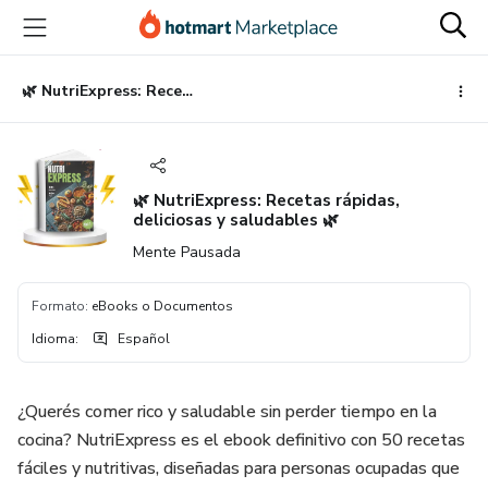
Ir
Ir
Ir
al
a
al
contenido
la
pie
principal
página
de
🌿 NutriExpress: Recetas rápidas, deliciosas y saludables 🌿
de
página
pago
🌿 NutriExpress: Recetas rápidas,
deliciosas y saludables 🌿
Mente Pausada
Formato
:
eBooks o Documentos
Idioma
:
Español
¿Querés comer rico y saludable sin perder tiempo en la
cocina? NutriExpress es el ebook definitivo con 50 recetas
fáciles y nutritivas, diseñadas para personas ocupadas que