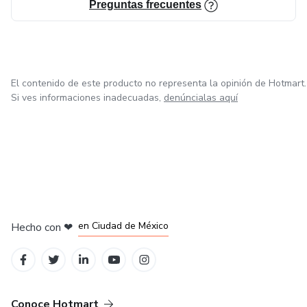
Preguntas frecuentes
El contenido de este producto no representa la opinión de Hotmart.
Si ves informaciones inadecuadas,
denúncialas aquí
en Bogotá
en Amsterdam
en Madrid
en Ciudad de México
Hecho con
❤
en Belo Horizonte
Conoce Hotmart