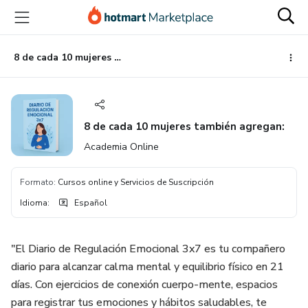
Ir
Ir
Ir
al
a
al
contenido
la
pie
principal
página
de
8 de cada 10 mujeres también agregan:
de
página
pago
8 de cada 10 mujeres también agregan:
Academia Online
Formato
:
Cursos online y Servicios de Suscripción
Idioma
:
Español
"El Diario de Regulación Emocional 3x7 es tu compañero
diario para alcanzar calma mental y equilibrio físico en 21
días. Con ejercicios de conexión cuerpo-mente, espacios
para registrar tus emociones y hábitos saludables, te