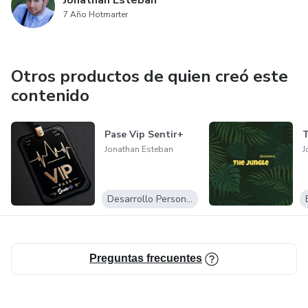
Jonathan Esteban
7 Año Hotmarter
Otros productos de quien creó este
contenido
Pase Vip Sentir+
T
Jonathan Esteban
J
Desarrollo Personal
Preguntas frecuentes