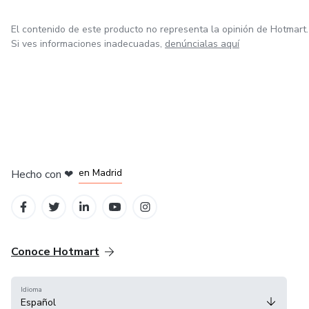
El contenido de este producto no representa la opinión de Hotmart.
Si ves informaciones inadecuadas,
denúncialas aquí
en Madrid
Hecho con
❤
en Belo Horizonte
en Ciudad de México
en Bogotá
en Amsterdam
Conoce Hotmart
Idioma
Español