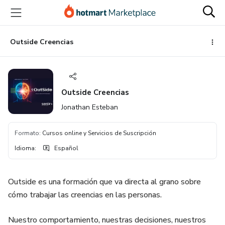
Ir
Ir
Ir
al
a
al
contenido
la
pie
principal
página
de
Outside Creencias
de
página
pago
Outside Creencias
Jonathan Esteban
Formato
:
Cursos online y Servicios de Suscripción
Idioma
:
Español
Outside es una formación que va directa al grano sobre
cómo trabajar las creencias en las personas.
Nuestro comportamiento, nuestras decisiones, nuestros