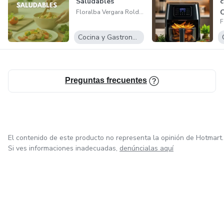
Saludables
c
C
Floralba Vergara Roldan
l
Cocina y Gastronomía
Preguntas frecuentes
El contenido de este producto no representa la opinión de Hotmart.
Si ves informaciones inadecuadas,
denúncialas aquí