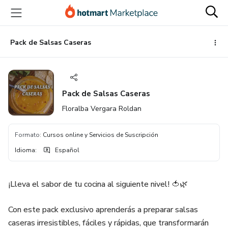
Ir
Ir
Ir
al
a
al
contenido
la
pie
principal
página
de
Pack de Salsas Caseras
de
página
pago
Pack de Salsas Caseras
Floralba Vergara Roldan
Formato
:
Cursos online y Servicios de Suscripción
Idioma
:
Español
¡Lleva el sabor de tu cocina al siguiente nivel! 🍅🌿
Con este pack exclusivo aprenderás a preparar salsas
caseras irresistibles, fáciles y rápidas, que transformarán