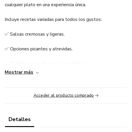
cualquier plato en una experiencia única.
Incluye recetas variadas para todos los gustos:
✅ Salsas cremosas y ligeras.
✅ Opciones picantes y atrevidas.
✅ Combinaciones frescas y saludables.
Mostrar más
✅ Secretos para realzar carnes, pastas, ensaladas y snacks.
Lo mejor: son recetas prácticas, con ingredientes accesibles
Acceder al producto comprado
y 100% naturales, sin conservantes ni complicaciones.
👉 Perfecto para quienes quieren sorprender en la mesa,
Detalles
comer más rico y darle un toque gourmet a sus comidas
diarias.