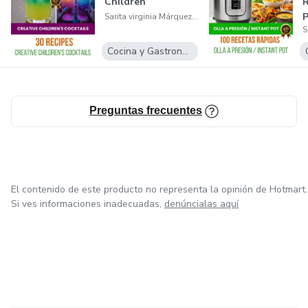
Children
R
P
Sarita virginia Márquez Moreno
Cocina y Gastronomía
Preguntas frecuentes
El contenido de este producto no representa la opinión de Hotmart.
Si ves informaciones inadecuadas,
denúncialas aquí