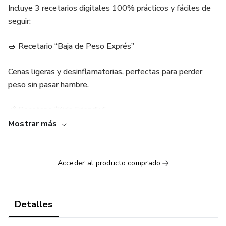
Incluye 3 recetarios digitales 100% prácticos y fáciles de
seguir:
🥗 Recetario “Baja de Peso Exprés”
Cenas ligeras y desinflamatorias, perfectas para perder
peso sin pasar hambre.
👶 Recetario “Kids Friendly”
Mostrar más
Recetas divertidas y saludables que los niños realmente
disfrutan, incluso si son selectivos.
Acceder al producto comprado
🥘 Recetario “Batch Cooking”
Cocina un solo día y organiza toda la semana con comidas
Detalles
listas en minutos.