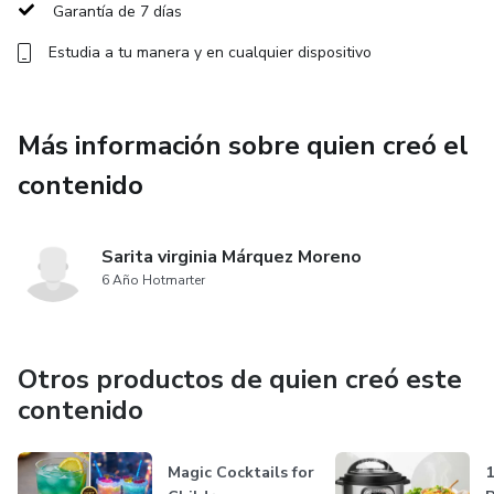
Garantía de 7 días
✅ Más de 90 recetas exclusivas diseñadas para ahorrar
tiempo.
Estudia a tu manera y en cualquier dispositivo
✅ Enfoque práctico, rápido y saludable.
Más información sobre quien creó el
✅ Pensado para cubrir diferentes necesidades de la familia.
contenido
Sarita virginia Márquez Moreno
6 Año Hotmarter
Otros productos de quien creó este
contenido
Magic Cocktails for
1