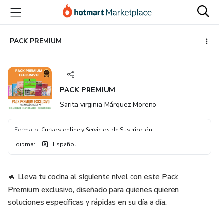
Ir
Ir
Ir
al
a
al
contenido
la
pie
principal
página
de
PACK PREMIUM
de
página
pago
PACK PREMIUM
Sarita virginia Márquez Moreno
Formato
:
Cursos online y Servicios de Suscripción
Idioma
:
Español
🔥 Lleva tu cocina al siguiente nivel con este Pack
Premium exclusivo, diseñado para quienes quieren
soluciones específicas y rápidas en su día a día.