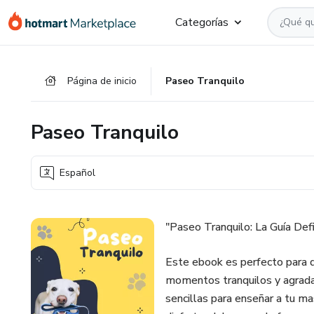
Ir
Ir
Ir
Categorías
al
a
al
contenido
la
pie
principal
página
de
Página de inicio
Paseo Tranquilo
de
página
pago
Paseo Tranquilo
Español
"Paseo Tranquilo: La Guía Defi
Este ebook es perfecto para q
momentos tranquilos y agradab
sencillas para enseñar a tu ma