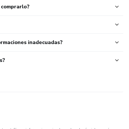
 comprarlo?
ormaciones inadecuadas?
s?