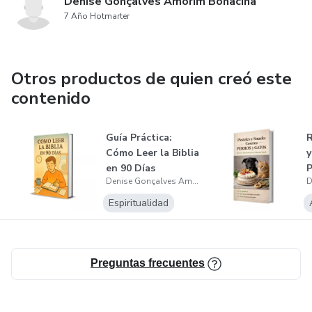
Denise Gonçalves Amorim Bonacina
7 Año Hotmarter
Otros productos de quien creó este
contenido
Guía Práctica:
R
Cómo Leer la Biblia
y
en 90 Días
P
Denise Gonçalves Amorim Bonacina
Espiritualidad
Preguntas frecuentes