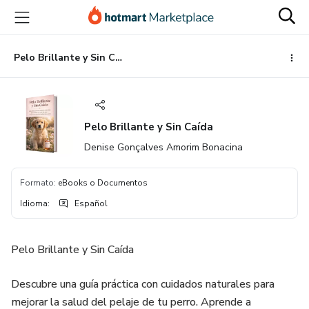
Ir
Ir
Ir
al
a
al
contenido
la
pie
principal
página
de
Pelo Brillante y Sin Caída
de
página
pago
Pelo Brillante y Sin Caída
Denise Gonçalves Amorim Bonacina
Formato
:
eBooks o Documentos
Idioma
:
Español
Pelo Brillante y Sin Caída
Descubre una guía práctica con cuidados naturales para
mejorar la salud del pelaje de tu perro. Aprende a