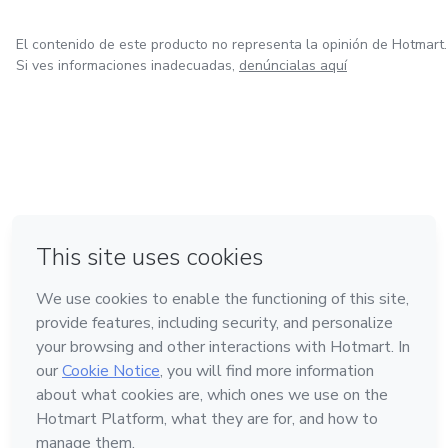
El contenido de este producto no representa la opinión de Hotmart.
Si ves informaciones inadecuadas,
denúncialas aquí
en Ciudad de México
en Bogotá
en Amsterdam
en Madrid
en Belo Horizonte
Hecho con
❤
Conoce Hotmart
Idioma
Español