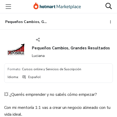
Ir
Ir
Ir
al
a
al
contenido
la
pie
principal
página
de
Pequeños Cambios, Grandes Resultados
de
página
pago
Pequeños Cambios, Grandes Resultados
Luciana
Formato
:
Cursos online y Servicios de Suscripción
Idioma
:
Español
💥 ¿Querés emprender y no sabés cómo empezar?
Con mi mentoría 1:1 vas a crear un negocio alineado con tu
vida ideal.