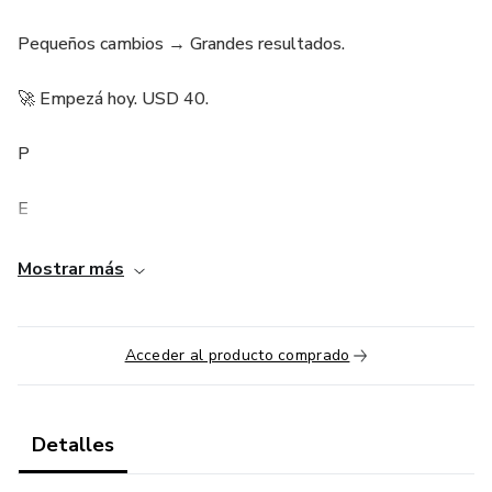
Pequeños cambios → Grandes resultados.
🚀 Empezá hoy. USD 40.
P
E
Q
Mostrar más
U
Acceder al producto comprado
E
Ñ
Detalles
O