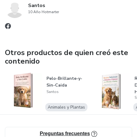
Santos
10 Año Hotmarter
Otros productos de quien creó este
contenido
Pelo-Brillante-y-
R
Sin-Caida
D
H
Santos
S
p
Animales y Plantas
Preguntas frecuentes