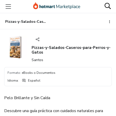
Ir
Ir
Ir
al
a
al
contenido
la
pie
principal
página
de
Pizzas-y-Salados-Caseros-para-Perros-y-Gatos
de
página
pago
Pizzas-y-Salados-Caseros-para-Perros-y-
Gatos
Santos
Formato
:
eBooks o Documentos
Idioma
:
Español
Pelo Brillante y Sin Caída
Descubre una guía práctica con cuidados naturales para