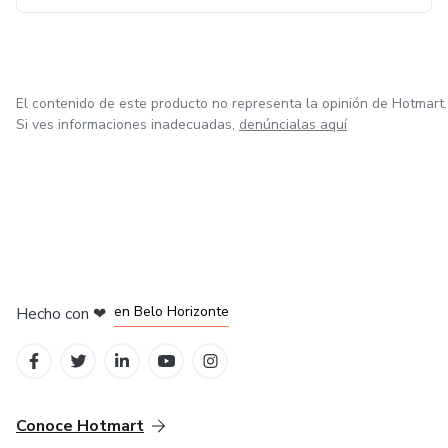
El contenido de este producto no representa la opinión de Hotmart.
Si ves informaciones inadecuadas,
denúncialas aquí
en Ciudad de México
en Bogotá
en Amsterdam
en Madrid
en Belo Horizonte
Hecho con
❤
Conoce Hotmart