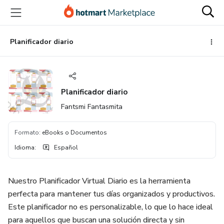
Ir
Ir
Ir
al
a
al
contenido
la
pie
principal
página
de
Planificador diario
de
página
pago
Planificador diario
Fantsmi Fantasmita
Formato
:
eBooks o Documentos
Idioma
:
Español
Nuestro Planificador Virtual Diario es la herramienta
perfecta para mantener tus días organizados y productivos.
Este planificador no es personalizable, lo que lo hace ideal
para aquellos que buscan una solución directa y sin