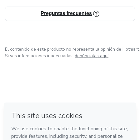
Preguntas frecuentes
El contenido de este producto no representa la opinión de Hotmart.
Si ves informaciones inadecuadas,
denúncialas aquí
en Ciudad de México
en Bogotá
en Amsterdam
en Madrid
en Belo Horizonte
Hecho con
❤