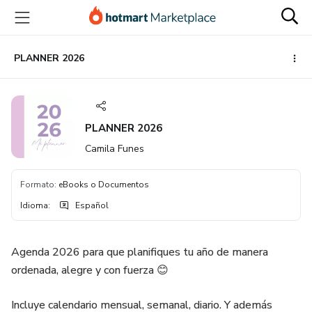
Ir
Ir
Ir
al
a
al
contenido
la
pie
principal
página
de
PLANNER 2026
de
página
pago
PLANNER 2026
Camila Funes
Formato
:
eBooks o Documentos
Idioma
:
Español
Agenda 2026 para que planifiques tu año de manera
ordenada, alegre y con fuerza 😊
Incluye calendario mensual, semanal, diario. Y además