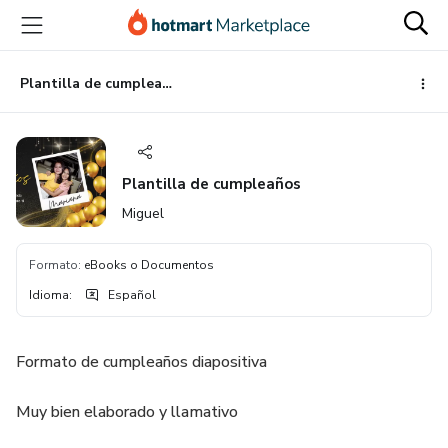
Ir
Ir
Ir
al
a
al
contenido
la
pie
principal
página
de
Plantilla de cumpleaños
de
página
pago
Plantilla de cumpleaños
Miguel
Formato
:
eBooks o Documentos
Idioma
:
Español
Formato de cumpleaños diapositiva
Muy bien elaborado y llamativo