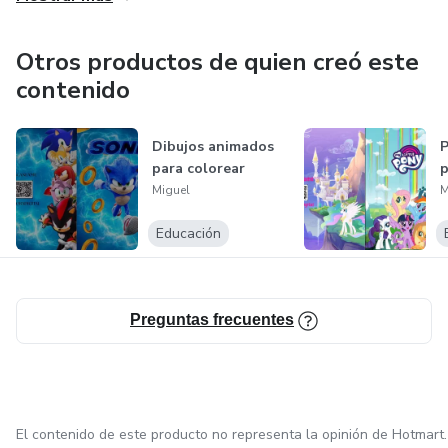
Para poder responder cada unas de sus dudas .
Otros productos de quien creó este
contenido
Soy hotmart tu eres hotmart
En la palma de tu mano para muchos problemas una
Dibujos animados
P
solución. Y se llama hotmart
para colorear
Miguel
M
Una verdadera maravilla. Que te ayudara a estar siempre
Educación
de darte innovación, lo más nuevo del mercado digital y
sobre todo bienestar
Preguntas frecuentes
El contenido de este producto no representa la opinión de Hotmart.