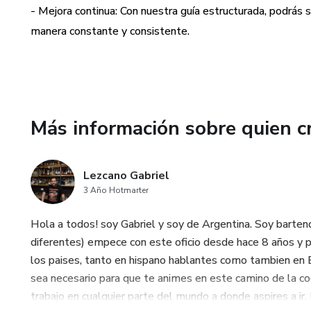
guías para crear arte en tu ca
- Mejora continua: Con nuestra guía estructurada, podrás 
encuentres contenido actualiz
manera constante y consistente.
momento.
¿Cuáles son las desventajas 
- Interrupciones constantes: L
Más información sobre quien c
que necesitas pausar, retroced
- Dependencia: Depender excl
Lezcano Gabriel
desarrollar tu propio estilo y t
3 Año Hotmarter
- Falta de estructura: Los vid
Hola a todos! soy Gabriel y soy de Argentina. Soy barte
que dificulta seguir un progres
diferentes) empece con este oficio desde hace 8 años y 
los paises, tanto en hispano hablantes como tambien en E
¡No esperes más para converti
sea necesario para que te animes en este camino de la coc
hoy mismo y comienza a crear 
trabajo en cualquier parte del mundo a donde aspires a ir.