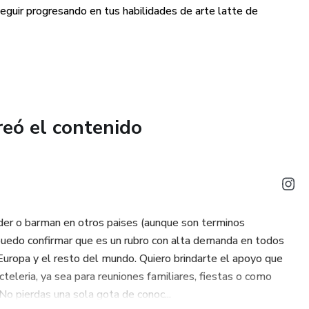
fé, grabados y plantillas, asegurándonos de que siempre
seguir progresando en tus habilidades de arte latte de
ado, diseños nuevos y variedades de stencil para todo
de depender de videos?
os videos pueden interrumpir tu flujo de aprendizaje cada vez
reó el contenido
er o adelantar.
usivamente de videos puede limitar tu capacidad para
écnica en el arte latte.
eos pueden carecer de una estructura clara de aprendizaje, lo
nder o barman en otros paises (aunque son terminos
o gradual en tus habilidades.
puedo confirmar que es un rubro con alta demanda en todos
uropa y el resto del mundo. Quiero brindarte el apoyo que
rte en un maestro del arte latte! Adquiere nuestro ebook
teleria, ya sea para reuniones familiares, fiestas o como
impresionantes diseños en tu café favorito.
 No pierdas una sola gota de conoc...