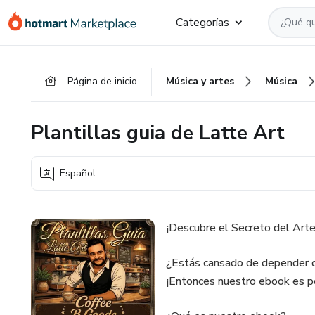
Ir
Ir
Ir
Categorías
al
a
al
contenido
la
pie
principal
página
de
Página de inicio
Música y artes
Música
de
página
pago
Plantillas guia de Latte Art
Español
¡Descubre el Secreto del Arte
¿Estás cansado de depender de
¡Entonces nuestro ebook es pe