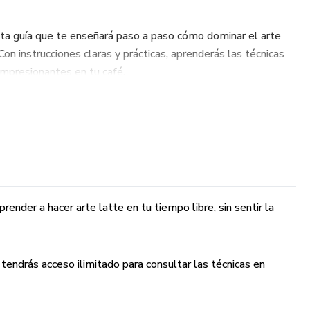
a guía que te enseñará paso a paso cómo dominar el arte
Con instrucciones claras y prácticas, aprenderás las técnicas
impresionantes en tu café.
Con nuestro ebook, puedes aprender a hacer arte latte en tu
ión de seguir el ritmo de un video.
ue adquieras nuestro ebook, tendrás acceso ilimitado para
ender a hacer arte latte en tu tiempo libre, sin sentir la
quier momento y lugar.
 guía estructurada, podrás seguir progresando en tus
tendrás acceso ilimitado para consultar las técnicas en
manera constante y consistente.
o ebook tendrás constantemente nuevas actualizaciones de