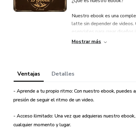
¿Qué es nuestro ebook?
Nuestro ebook es una complet
latte sin depender de videos. 
esenciales para crear diseños 
Mostrar más
¿Cuáles son los beneficios?
- Aprende a tu propio ritmo: 
tiempo libre, sin sentir la pres
Ventajas
Detalles
- Acceso ilimitado: Una vez q
- Aprende a tu propio ritmo: Con nuestro ebook, puedes apr
consultar las técnicas en cual
presión de seguir el ritmo de un video.
- Mejora continua: Con nuestra
- Acceso ilimitado: Una vez que adquieras nuestro ebook, 
habilidades de arte latte de 
cualquier momento y lugar.
-Actualizaciones: Con nuestr