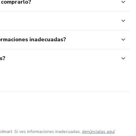
 comprarlo?
ormaciones inadecuadas?
s?
otmart. Si ves informaciones inadecuadas,
denúncialas aquí