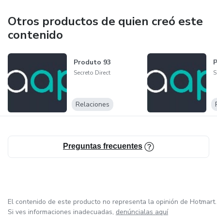
Otros productos de quien creó este
contenido
Produto 93
P
Secreto Direct
S
Relaciones
Preguntas frecuentes
El contenido de este producto no representa la opinión de Hotmart.
Si ves informaciones inadecuadas,
denúncialas aquí