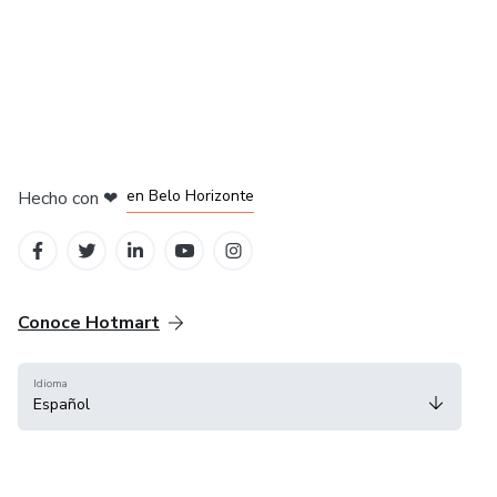
en Ciudad de México
en Bogotá
en Amsterdam
en Madrid
en Belo Horizonte
Hecho con
❤
Conoce Hotmart
Idioma
Español