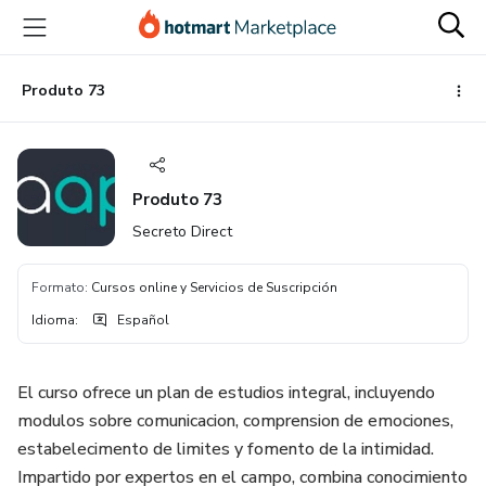
Ir
Ir
Ir
al
a
al
contenido
la
pie
principal
página
de
Produto 73
de
página
pago
Produto 73
Secreto Direct
Formato
:
Cursos online y Servicios de Suscripción
Idioma
:
Español
El curso ofrece un plan de estudios integral, incluyendo
modulos sobre comunicacion, comprension de emociones,
estabelecimento de limites y fomento de la intimidad.
Impartido por expertos en el campo, combina conocimiento