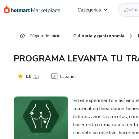
Ir
Ir
Ir
Categorías
al
a
al
contenido
la
pie
principal
página
de
Página de inicio
Culinaria y gastronomía
de
página
pago
PROGRAMA LEVANTA TU TR
1.0
(
1
)
Español
En el experimento y así vino 
material en línea donde tiene
últimos años las recetas, cómo
hacer esta crema casera en tu
con solo un objetivo, hacer q