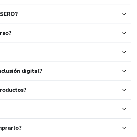
ASERO?
urso?
clusión digital?
productos?
mprarlo?