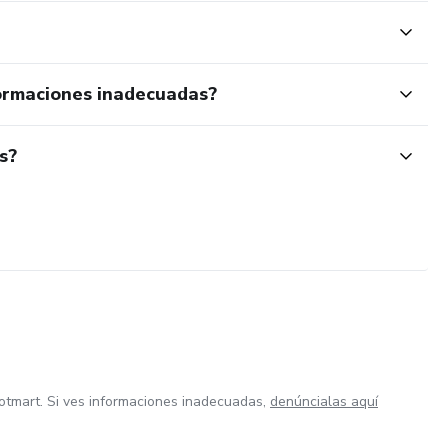
ormaciones inadecuadas?
s?
otmart. Si ves informaciones inadecuadas,
denúncialas aquí