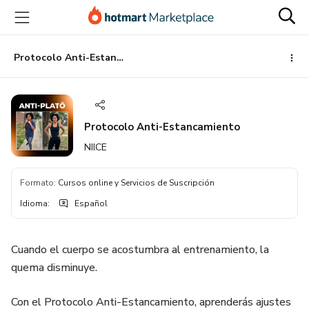
Ir
Ir
Ir
al
a
al
contenido
la
pie
principal
página
de
Protocolo Anti-Estancamiento
de
página
pago
Protocolo Anti-Estancamiento
NIICE
Formato
:
Cursos online y Servicios de Suscripción
Idioma
:
Español
Cuando el cuerpo se acostumbra al entrenamiento, la
quema disminuye.
Con el Protocolo Anti-Estancamiento, aprenderás ajustes