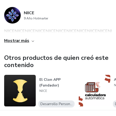
NIICE
9 Año Hotmarter
NIICENIICENIICENIICENIICENIICENIICENIICENIICENIICENIIC
Mostrar más
Otros productos de quien creó este
contenido
El Clon APP
A
(Fundador)
N
NIICE
Desarrollo Personal