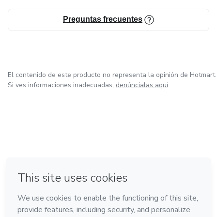
Preguntas frecuentes
El contenido de este producto no representa la opinión de Hotmart.
Si ves informaciones inadecuadas,
denúncialas aquí
en Ciudad de México
en Bogotá
en Amsterdam
en Madrid
en Belo Horizonte
Hecho con
❤