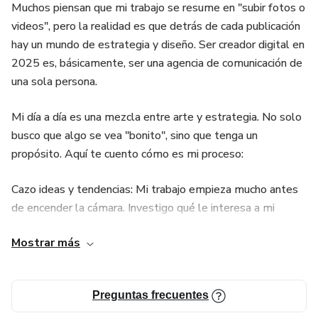
Muchos piensan que mi trabajo se resume en "subir fotos o
videos", pero la realidad es que detrás de cada publicación
hay un mundo de estrategia y diseño. Ser creador digital en
2025 es, básicamente, ser una agencia de comunicación de
una sola persona.
Mi día a día es una mezcla entre arte y estrategia. No solo
busco que algo se vea "bonito", sino que tenga un
propósito. Aquí te cuento cómo es mi proceso:
Cazo ideas y tendencias: Mi trabajo empieza mucho antes
de encender la cámara. Investigo qué le interesa a mi
audiencia, qué preguntas tienen y qué está pasando en el
Mostrar más
mundo para que el contenido sea relevante.
Producción integral: Soy mi propio guionista, camarógrafo,
Preguntas frecuentes
iluminador y editor. Utilizo herramientas como CapCut o
Canva para transformar una idea abstracta en un video o