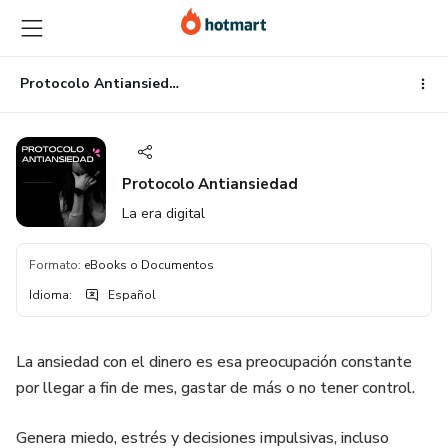
Ir
Ir
Ir
al
a
al
contenido
la
pie
principal
página
de
Protocolo Antiansiedad
de
página
pago
Protocolo Antiansiedad
La era digital
Formato
:
eBooks o Documentos
Idioma
:
Español
La ansiedad con el dinero es esa preocupación constante
por llegar a fin de mes, gastar de más o no tener control.
Genera miedo, estrés y decisiones impulsivas, incluso