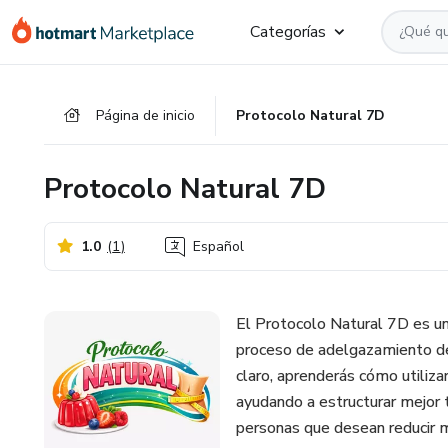
Ir
Ir
Ir
Categorías
al
a
al
contenido
la
pie
principal
página
de
Página de inicio
Protocolo Natural 7D
de
página
pago
Protocolo Natural 7D
1.0
(
1
)
Español
El Protocolo Natural 7D es un
proceso de adelgazamiento de 
claro, aprenderás cómo utiliza
ayudando a estructurar mejor t
personas que desean reducir me