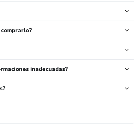
 comprarlo?
ormaciones inadecuadas?
s?