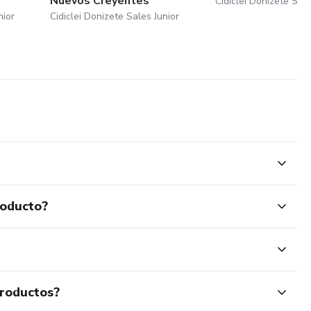
Nuevos Creyentes
Cidiclei Donizete Sale
nior
Cidiclei Donizete Sales Junior
roducto?
productos?