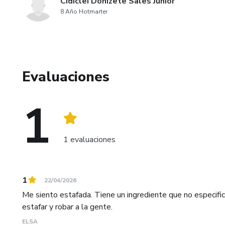
Cidiclei Donizete Sales Junior
8 Año Hotmarter
Evaluaciones
1
1 evaluaciones
1
22/04/2026
Me siento estafada. Tiene un ingrediente que no especific
estafar y robar a la gente.
ELSA