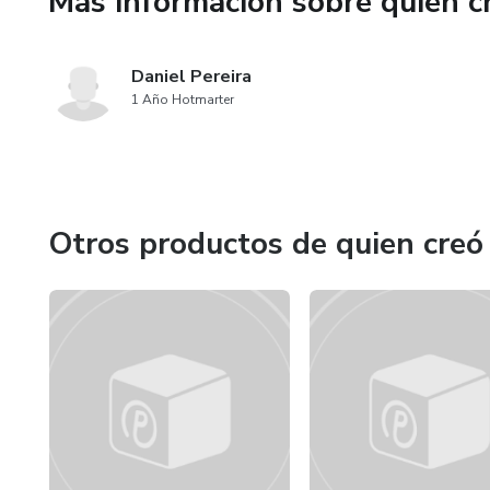
Más información sobre quien c
que la confusión te frene: ¡des
Daniel Pereira
1 Año Hotmarter
Otros productos de quien creó