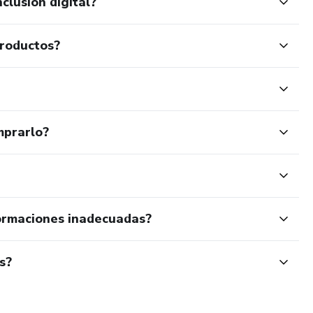
clusión digital?
productos?
mprarlo?
ormaciones inadecuadas?
s?