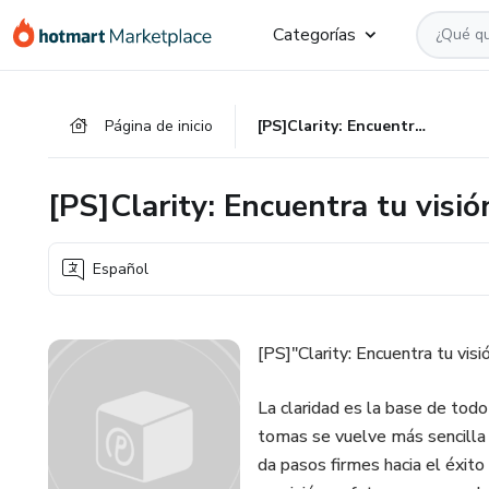
Ir
Ir
Ir
Categorías
al
a
al
contenido
la
pie
principal
página
de
Página de inicio
[PS]Clarity: Encuentra tu visión y da pasos firmes hacia el éxito
de
página
pago
[PS]Clarity: Encuentra tu visió
Español
[PS]"Clarity: Encuentra tu visi
La claridad es la base de todo
tomas se vuelve más sencilla y
da pasos firmes hacia el éxito