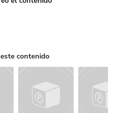
reó el contenido
cubre tu visión y da el primer paso hacia el éxito!
 este contenido