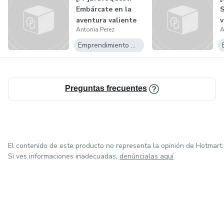
de transformar tu visión en realidad.
Embárcate en la
S
aventura valiente
v
Antonia Perez
A
Al completar Skyward, no solo habrás aprendido a apuntar
hacia tu f...
é
más alto, sino que también habrás desarrollado las
Emprendimiento Digital
habilidades necesarias para superar obstáculos, maxim
Preguntas frecuentes
El contenido de este producto no representa la opinión de Hotmart.
Si ves informaciones inadecuadas,
denúncialas aquí