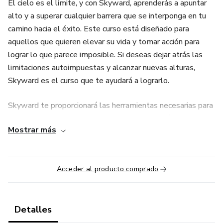
El cielo es el límite, y con Skyward, aprenderás a apuntar
alto y a superar cualquier barrera que se interponga en tu
camino hacia el éxito. Este curso está diseñado para
aquellos que quieren elevar su vida y tomar acción para
lograr lo que parece imposible. Si deseas dejar atrás las
limitaciones autoimpuestas y alcanzar nuevas alturas,
Skyward es el curso que te ayudará a lograrlo.
Skyward te proporcionará las herramientas necesarias para
desarrollar una mentalidad expansiva, permitiéndote ver
Mostrar más
más allá de lo que creías posible. A lo largo de este
programa, aprenderás a superar tus miedos, aumentar tu
confianza y tomar decisiones audaces que te lleven a
Acceder al producto comprado
donde realmente quieres estar. El curso se enfoca en crear
una visión inspiradora y ambiciosa para tu futuro, mientras
te enseña cómo poner en marcha esa visión con pasos
concretos y alcanzables.
Detalles