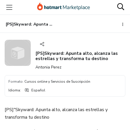
Ir
Ir
Ir
al
a
al
contenido
la
pie
principal
página
de
[PS]Skyward: Apunta alto, alcanza las estrellas y transforma tu destino
de
página
pago
[PS]Skyward: Apunta alto, alcanza las
estrellas y transforma tu destino
Antonia Perez
Formato
:
Cursos online y Servicios de Suscripción
Idioma
:
Español
[PS]"Skyward: Apunta alto, alcanza las estrellas y
transforma tu destino