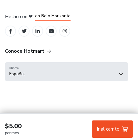
en Ciudad de México
en Bogotá
en Amsterdam
en Madrid
en Belo Horizonte
Hecho con
❤
Conoce Hotmart
Idioma
Español
FAQ
Términos
Privacidad
Cookies
$5.00
Ir al carrito
por mes
Hotmart — 2011-2026 © Todos los derechos reservados.