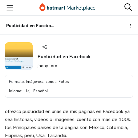
Ir
Ir
Ir
al
a
al
contenido
la
pie
principal
página
de
Publicidad en Facebook
de
página
pago
Publicidad en Facebook
jhony toro
Formato
:
Imágenes, Iconos, Fotos
Idioma
:
Español
ofrezco publicidad en unas de mis paginas en Facebook ya
sea historias, videos o imagenes, cuento con mas de 100k.
los Principales paises de la pagina son Mexico, Colombia,
Filipinas, peru, Usa, Tailandia.