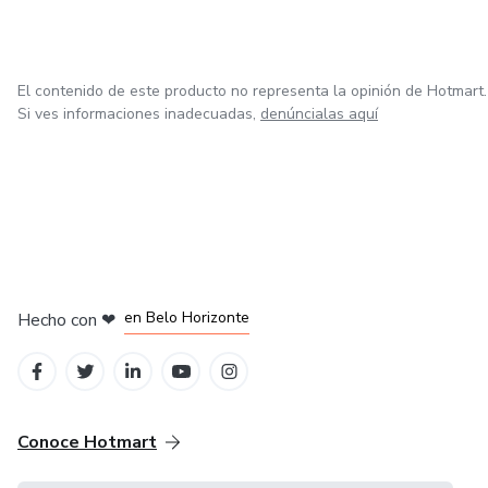
El contenido de este producto no representa la opinión de Hotmart.
Si ves informaciones inadecuadas,
denúncialas aquí
en Ciudad de México
en Bogotá
en Amsterdam
en Madrid
en Belo Horizonte
Hecho con
❤
Conoce Hotmart