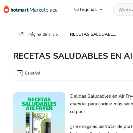
Ir
Ir
Ir
Categorías
al
a
al
contenido
la
pie
principal
página
de
Página de inicio
RECETAS SALUDABLES EN AIR FRYER
de
página
pago
RECETAS SALUDABLES EN AI
Español
Delicias Saludables en Air Fry
esencial para cocinar más san
culpas!
¿Te imaginas disfrutar de plat