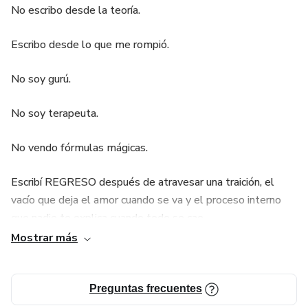
No escribo desde la teoría.
Escribo desde lo que me rompió.
No soy gurú.
No soy terapeuta.
No vendo fórmulas mágicas.
Escribí REGRESO después de atravesar una traición, el
vacío que deja el amor cuando se va y el proceso interno
que nadie te explica cuando todo se cae.
Mostrar más
Este libro no promete salvarte.
Promete decir cosas que tal vez vos también sentiste,
Preguntas frecuentes
pero nunca pusiste en palabras.