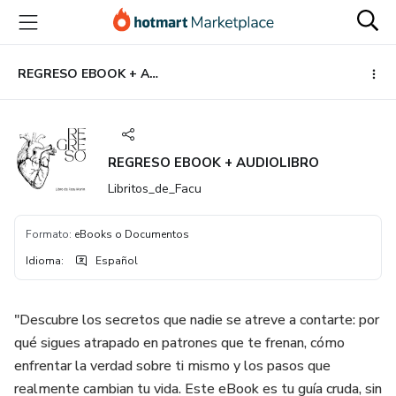
Ir
Ir
Ir
al
a
al
contenido
la
pie
principal
página
de
REGRESO EBOOK + AUDIOLIBRO
de
página
pago
REGRESO EBOOK + AUDIOLIBRO
Libritos_de_Facu
Formato
:
eBooks o Documentos
Idioma
:
Español
"Descubre los secretos que nadie se atreve a contarte: por
qué sigues atrapado en patrones que te frenan, cómo
enfrentar la verdad sobre ti mismo y los pasos que
realmente cambian tu vida. Este eBook es tu guía cruda, sin