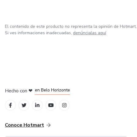
Si conectas con la nostalgia, la soledad, la expansión
después del dolor y los procesos internos reales,
El contenido de este producto no representa la opinión de Hotmart.
probablemente conectes con lo que hago.
Si ves informaciones inadecuadas,
denúncialas aquí
No vendo motivación.
Comparto procesos.
en Ciudad de México
en Bogotá
en Amsterdam
en Madrid
en Belo Horizonte
Hecho con
❤
Conoce Hotmart