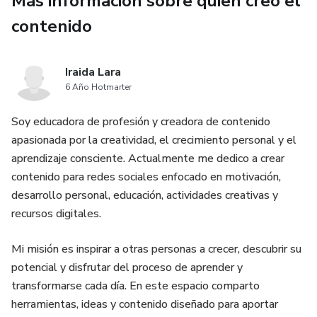
Más información sobre quien creó el
💔 Herramientas para sanar después de una ruptura
contenido
🌸 Espacios para trabajar en ti misma
Iraida Lara
💗 Bonos exclusivos de amor propio, autoestima y
6 Año Hotmarter
manifestación
Soy educadora de profesión y creadora de contenido
Este no es solo un ebook.
apasionada por la creatividad, el crecimiento personal y el
aprendizaje consciente. Actualmente me dedico a crear
Es una guía emocional diseñada para acompañarte mientras
contenido para redes sociales enfocado en motivación,
vuelves a ti, recuperas tu autoestima y comienzas a
desarrollo personal, educación, actividades creativas y
construir relaciones más sanas y conscientes.
recursos digitales.
✨ Perfecta para mujeres que:
Mi misión es inspirar a otras personas a crecer, descubrir su
potencial y disfrutar del proceso de aprender y
💗 sienten apego emocional intenso
transformarse cada día. En este espacio comparto
herramientas, ideas y contenido diseñado para aportar