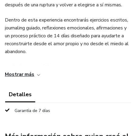
después de una ruptura y volver a elegirse a sí mismas.
Dentro de esta experiencia encontrarás ejercicios escritos,
journaling guiado, reflexiones emocionales, afirmaciones y
un proceso práctico de 14 días diseñado para ayudarte a
reconstruirte desde el amor propio y no desde el miedo al
abandono.
✨ ¿Qué encontrarás?
Mostrar más
🌸 6 capítulos prácticos
Detalles
💗 Ejercicios de escritura terapéutica
Garantía de 7 días
✨ Reflexiones y journaling guiado
🌙 Afirmaciones emocionales