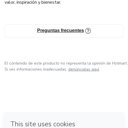
💗 quieren dejar de repetir patrones que duelen
valor, inspiración y bienestar.
💗 están sanando una ruptura
💗 desean volver a sentirse suficientes
Preguntas frecuentes
💗 quieren reconectar consigo mismas desde el amor
propio
El contenido de este producto no representa la opinión de Hotmart.
📥 Formato digital descargable en PDF.
Si ves informaciones inadecuadas,
denúncialas aquí
Acceso inmediato después de la compra.
en Bogotá
en Amsterdam
en Madrid
en Ciudad de México
Hecho con
❤