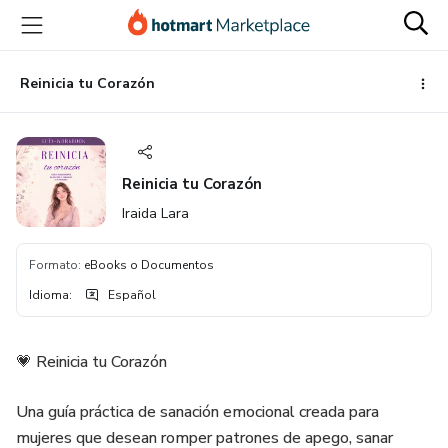
Ir
Ir
Ir
al
a
al
contenido
la
pie
principal
página
de
Reinicia tu Corazón
de
página
pago
Reinicia tu Corazón
Iraida Lara
Formato
:
eBooks o Documentos
Idioma
:
Español
💗 Reinicia tu Corazón
Una guía práctica de sanación emocional creada para
mujeres que desean romper patrones de apego, sanar