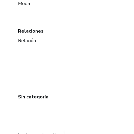
Moda
Relaciones
Relación
Sin categoría
en Bogotá
en Amsterdam
en Madrid
en Ciudad de México