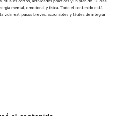
, rituales cortos, actividades prácticas y un plan de 30 días
nergía mental, emocional y física. Todo el contenido está
a vida real: pasos breves, accionables y fáciles de integrar
mentalmente.
idad o sensación de “estar al límite”.
más a tus hijos.
go misma, tus sueños y tus deseos.
o pedir ayuda.
o “no puedo más”, “estoy en automático” o “todo depende de