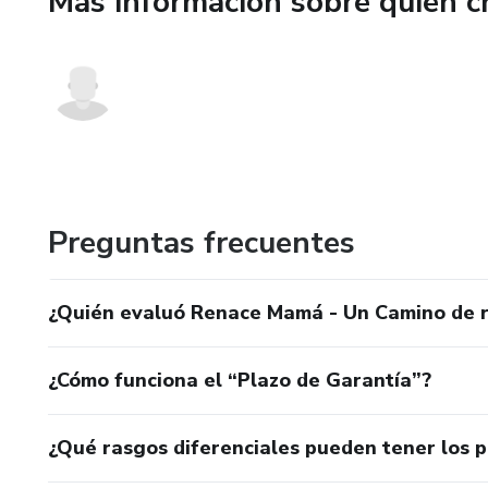
Más información sobre quien c
mí”.
Deseas transformar tu bienest
El material fue creado desde l
niños pequeños que atravesó 
sentirse viva, presente y en equ
Qué contiene:
Preguntas frecuentes
Capítulos explicativos: compr
¿Quién evaluó Renace Mamá - Un Camino de r
Test de autoevaluación: identi
¿Cómo funciona el “Plazo de Garantía”?
Microhábitos diarios: práctica
¿Qué rasgos diferenciales pueden tener los 
Rituales cortos: herramientas 
diariamente.