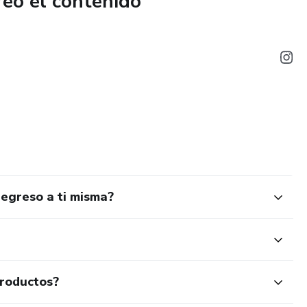
reó el contenido
ar sin rutinas complicadas ni cambios imposibles.
a empatía y la experiencia real: escrito por una mamá de dos
el burnout materno y desarrolló este método para volver a
ilibrio.
ensión clara del burnout materno y sus causas.
egreso a ti misma?
fica tu nivel de agotamiento y prioriza acciones.
s de 5–15 minutos para recuperar energía sin agobios.
productos?
de autocuidado realistas (5 minutos) para integrar