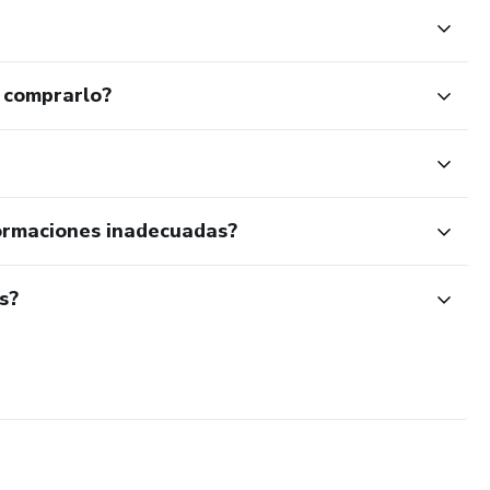
, cartas, mapas de apoyo y dinámicas para sanar la culpa.
 comprarlo?
rio práctico con rutinas, afirmaciones y ejercicios.
ormaciones inadecuadas?
s?