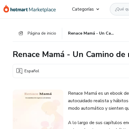
Ir
Ir
Ir
Categorías
al
a
al
contenido
la
pie
principal
página
de
Página de inicio
Renace Mamá - Un Camino de regreso a ti misma
de
página
pago
Renace Mamá - Un Camino de r
Español
Renace Mamá es un ebook de t
autocuidado realista y hábito
modo automático y sienten que
A lo largo de sus capítulos enc