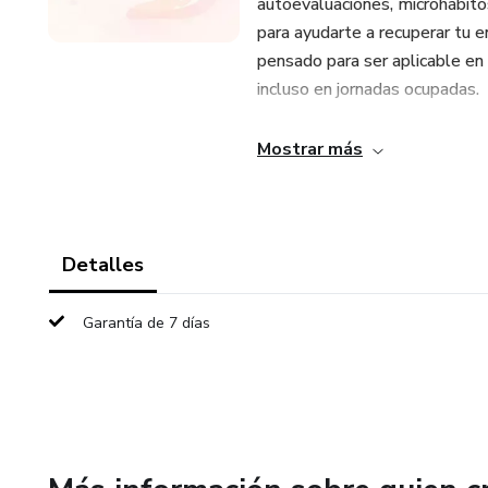
autoevaluaciones, microhábitos
para ayudarte a recuperar tu e
pensado para ser aplicable en l
incluso en jornadas ocupadas.
Este ebook es para ti si:
Mostrar más
Te sientes agotada física y 
Tienes poca paciencia, irritabil
Detalles
Sientes culpa por no disfrutar 
Garantía de 7 días
Has perdido la conexión conti
Te cuesta descansar, delegar 
Te identificas con frases com